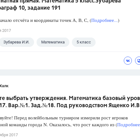
натная прямая. Математика 5 класс.Зубарева
аграф 10, задание 191
ачало отсчёта и координаты точек А, В, С, (
Подробнее...
)
я 2017
Зубарева И.И.
Математика
5 класс
Халк
те выбрать утверждения. Математика базовый уров
017. Вар.№1. Зад.№18. Под руководством Ященко И.В
уйте! Перед волейбольным турниром измерили рост игроков
ной команды города N. Оказалось, что рост каждого из (
Подробнее.
ября 2017