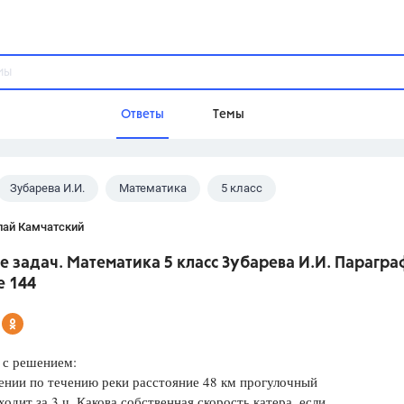
Ответы
Темы
Зубарева И.И.
Математика
5 класс
ы
Домашнее задание
Русский язык,
Химия,
Геометрия,
лай Камчатский
Обществознание,
Физика
 задач. Математика 5 класс Зубарева И.И. Параграф
Школа
е 144
9 класс,
8 класс,
11 класс,
10 клас
6 класс,
4 класс,
5 класс,
1 класс,
Учебники
 с решением:
нии по течению реки расстояние 48 км прогулочный
Разумовская М.М.,
Габриелян О.С
ходит за 3 ч. Какова собственная скорость катера, если
Рудзитис Г.Е.,
Цыбулько И.П.,
Атан