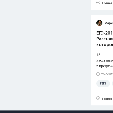
1 ответ
Мари
ЕГЭ-201
Расстав
которой
18.
Расставьт
в предлож
25 сент
ГДЗ
1 ответ