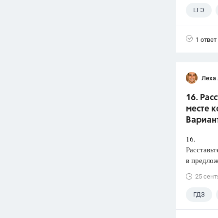
ЕГЭ
1 ответ
Леха
16. Рас
месте к
Вариант
16.
Расставьт
в предлож
25 сент
ГДЗ