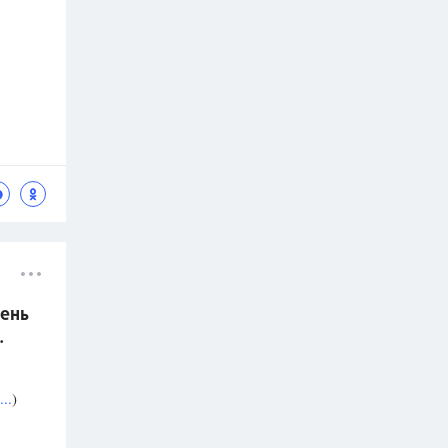
ень
.
..
)