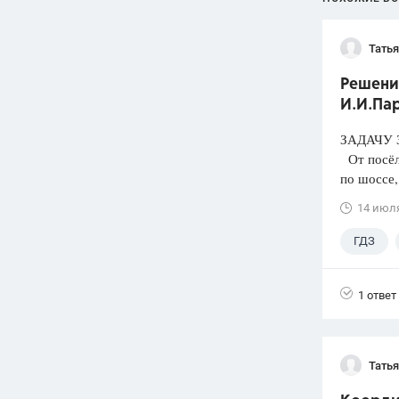
Тать
Решени
И.И.Па
ЗАДАЧУ 
От посёл
по шоссе,
14 июл
ГДЗ
1 ответ
Тать