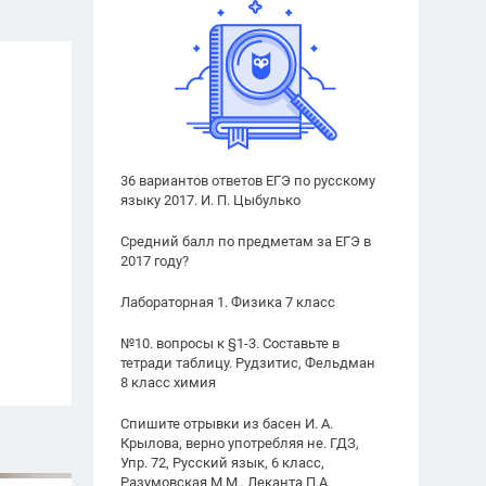
36 вариантов ответов ЕГЭ по русскому
языку 2017. И. П. Цыбулько
Средний балл по предметам за ЕГЭ в
2017 году?
Лабораторная 1. Физика 7 класс
№10. вопросы к §1-3. Составьте в
тетради таблицу. Рудзитис, Фельдман
8 класс химия
Спишите отрывки из басен И. А.
Крылова, верно употребляя не. ГДЗ,
Упр. 72, Русский язык, 6 класс,
Разумовская М.М., Леканта П.А.