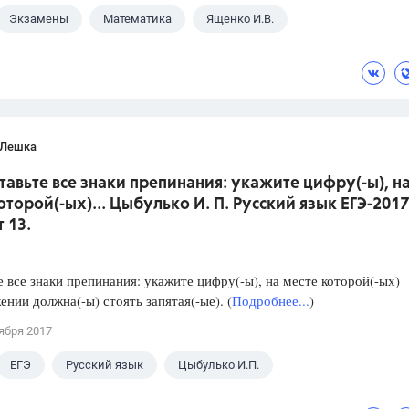
Экзамены
Математика
Ященко И.В.
 Лешка
ставьте все знаки препинания: укажите цифру(-ы), н
оторой(-ых)... Цыбулько И. П. Русский язык ЕГЭ-2017
 13.
е все знаки препинания: укажите цифру(-ы), на месте которой(-ых)
ении должна(-ы) стоять запятая(-ые). (
Подробнее...
)
ября 2017
ЕГЭ
Русский язык
Цыбулько И.П.