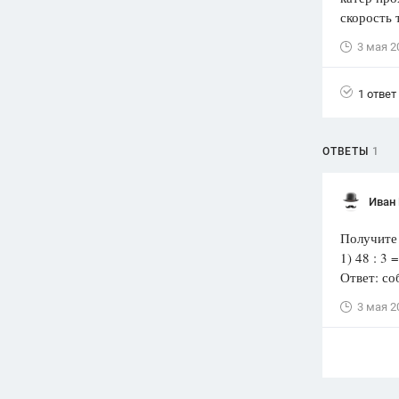
скорость 
Вузы
3 мая 2
1752
ответа
Олимпиады
1 ответ
82
ответа
Spotlight
1551
ответ
ОТВЕТЫ
1
ГИА
280
ответов
Иван
Получите
1) 48 : 3 
Ответ: со
3 мая 2