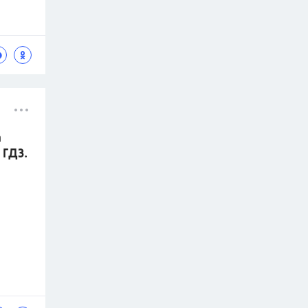
а
 ГДЗ.