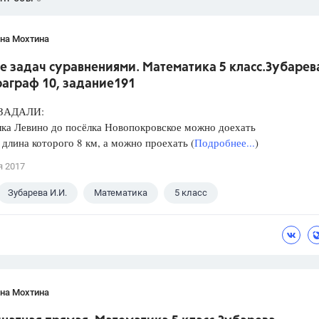
яна Мохтина
е задач суравнениями. Математика 5 класс.Зубарев
раграф 10, задание191
ЗАДАЛИ:
ка Левино до посёлка Новопокровское можно доехать
 длина которого 8 км, а можно проехать (
Подробнее...
)
я 2017
Зубарева И.И.
Математика
5 класс
яна Мохтина