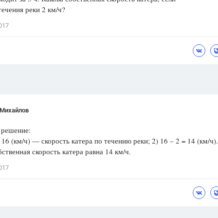
течения реки 2 км/ч?
Цветков Л. А.
017
Психология
Отношения,
Любовь,
Красота,
Во
ПОКАЗАТЬ ВСЕ
 Михайлов
 решение:
= 16 (км/ч) — скорость катера по течению реки; 2) 16 – 2 = 14 (км/ч).
бственная скорость катера равна 14 км/ч.
017