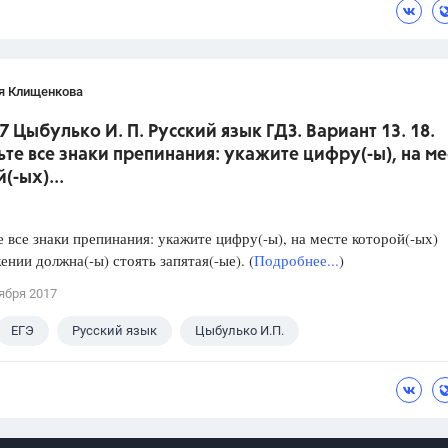
я Клищенкова
7 Цыбулько И. П. Русский язык ГДЗ. Вариант 13. 18.
ьте все знаки препинания: укажите цифру(-ы), на ме
(-ых)...
е все знаки препинания: укажите цифру(-ы), на месте которой(-ых)
ении должна(-ы) стоять запятая(-ые). (
Подробнее...
)
ября 2017
ЕГЭ
Русский язык
Цыбулько И.П.