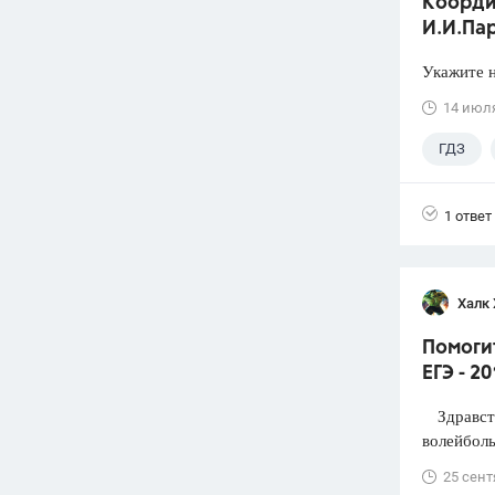
Коорди
И.И.Пар
Укажите н
14 июл
ГДЗ
1 ответ
Халк 
Помоги
ЕГЭ - 2
Здравств
волейболь
25 сент