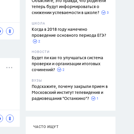
Объясните, это правда, что родители
теперь будут информироваться о
3
снижении успеваемости в школе?
ШКОЛА
спитание
Когда в 2018 году намечено
проведение основного периода ЕГЭ?
2
НОВОСТИ
Будет ли как-то улучшаться система
проверки и организации итоговых
2
сочинений?
ВУЗЫ
Подскажите, почему закрыли прием в
Московский институт телевидения и
1
радиовещания "Останкино"?
ЧАСТО ИЩУТ