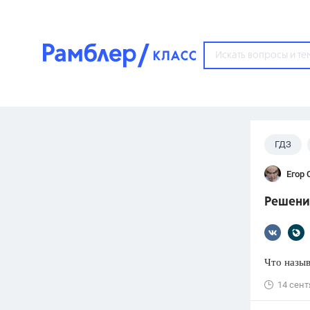
?
ГДЗ
Популярные тем
Егор 
ГДЗ
67571
ответ
Решение
ЕГЭ
3273
ответа
ОГЭ
Что назы
3460
ответов
14 сент
ФИПИ
30
ответов