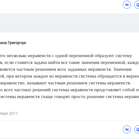
Цветков Л. А.
Психология
Отношения,
Любовь,
Красота,
Во
ана Григорчук
ПОКАЗАТЬ ВСЕ
что несколько неравенств с одной переменной образуют систему
в, если ставится задача найти все такие значения переменной, кажд
вляется частным решением всех заданных неравенств. Значение
й, при котором каждое из неравенств системы обращается в верно
неравенство, называют частным решением системы неравенств.
о всех частных решений системы неравенств представляет собой 
истемы неравенств (чаще говорят просто решение системы неравен
ября 2017