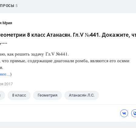
ОПРОСЫ
5
я Мрия
геометрии 8 класс Атанасян. Гл.V №441. Докажите, ч
...
ю, как решить задачу Гл.V №441.
 что прямые, содержащие диагонали ромба, являются его осями
и.
ее...
)
ря 2017
с
8 класс
Геометрия
Атанасян Л.С.