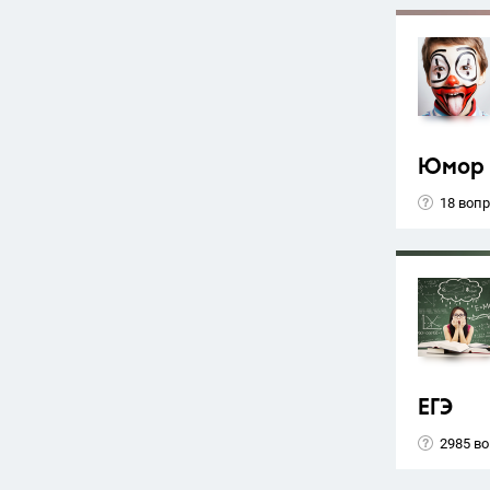
Юмор
18 воп
ЕГЭ
2985 в