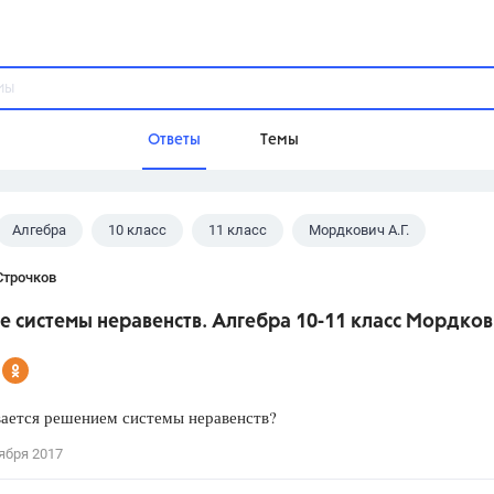
Ответы
Темы
Алгебра
10 класс
11 класс
Мордкович А.Г.
ы
Домашнее задание
Русский язык,
Химия,
Геометрия,
Строчков
Обществознание,
Физика
 системы неравенств. Алгебра 10-11 класс Мордков
Школа
9 класс,
8 класс,
11 класс,
10 клас
6 класс,
4 класс,
5 класс,
1 класс,
вается решением системы неравенств?
Учебники
ября 2017
Разумовская М.М.,
Габриелян О.С
Рудзитис Г.Е.,
Цыбулько И.П.,
Атан