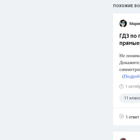
ПОХОЖИЕ В
Мари
ГДЗ по 
прямые,.
Не понима
Докажите,
симметри
(
Подробн
1 октяб
11 клас
1 ответ