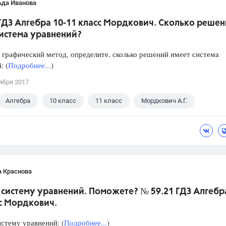
ьда Иванова
ГДЗ Алгебра 10-11 класс Мордкович. Сколько реше
система уравнений?
графический метод, определите, сколько решений имеет система
: (
Подробнее...
)
ября 2017
Алгебра
10 класс
11 класс
Мордкович А.Г.
а Краснова
систему уравнений. Поможете? № 59.21 ГДЗ Алгебра
с Мордкович.
стему уравнений: (
Подробнее...
)