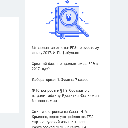
36 вариантов ответов ЕГЭ по русскому
языку 2017. И. П. Цыбулько
Средний балл по предметам за ЕГЭ в
2017 году?
Лабораторная 1. Физика 7 класс
№10. вопросы к §1-3. Составьте в
тетради таблицу. Рудзитис, Фельдман
8 класс химия
Спишите отрывки из басен И. А.
Крылова, верно употребляя не. ГДЗ,
Упр. 72, Русский язык, 6 класс,
Разумовская М.М., Леканта П.А.