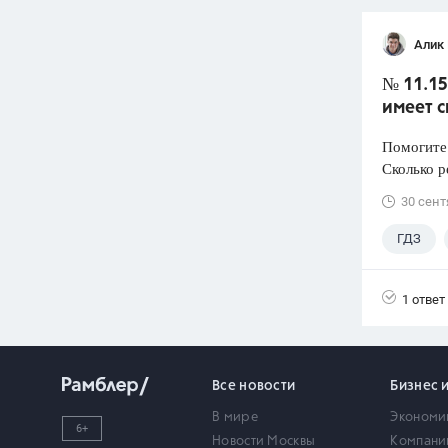
Алик 
№ 11.15
имеет 
Помогите
Сколько р
30 сент
ГДЗ
1 ответ
Все новости
Бизнес 
В мире
Экономи
6+
Новости Москвы
Компани