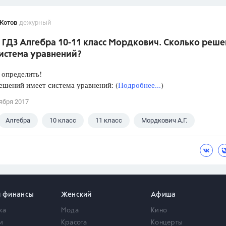
Котов
дежурный
 ГДЗ Алгебра 10-11 класс Мордкович. Сколько реш
система уравнений?
 определить!
ешений имеет система уравнений: (
Подробнее...
)
ября 2017
Алгебра
10 класс
11 класс
Мордкович А.Г.
и финансы
Женский
Афиша
ка
Мода
Кино
и
Красота
Концерты