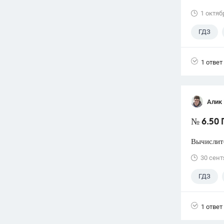
1 октяб
ГДЗ
1 ответ
Алик 
№ 6.50 
Вычислите
30 сент
ГДЗ
1 ответ