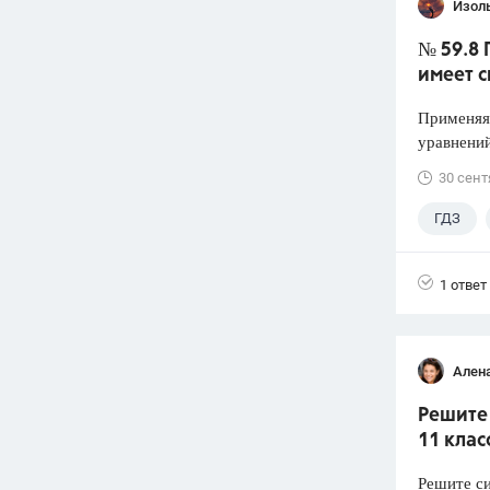
Изол
№ 59.8 
имеет 
Применяя 
уравнений
30 сент
ГДЗ
1 ответ
Ален
Решите 
11 клас
Решите си