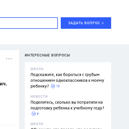
ЗАДАТЬ ВОПРОС
ИНТЕРЕСНЫЕ ВОПРОСЫ
ШКОЛА
Подскажите, как бороться с грубым
отношением одноклассников к моему
ич.
15
ребенку?
с,
7 класс,
НОВОСТИ
2 класс
Поделитесь, сколько вы потратили на
подготовку ребенка к учебному году?
8
.,
ШКОЛА
асян Л.С.,