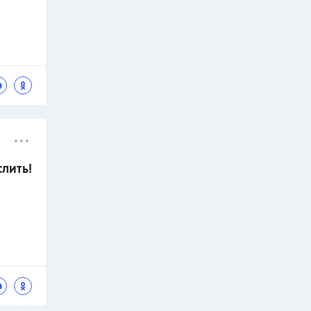
слить!