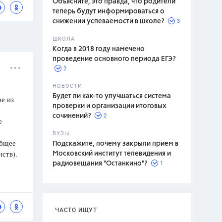
Объясните, это правда, что родители
теперь будут информироваться о
3
снижении успеваемости в школе?
ШКОЛА
спитание
Когда в 2018 году намечено
проведение основного периода ЕГЭ?
2
НОВОСТИ
Будет ли как-то улучшаться система
ое из
проверки и организации итоговых
2
сочинений?
е
ВУЗЫ
общее
Подскажите, почему закрыли прием в
ств).
Московский институт телевидения и
1
радиовещания "Останкино"?
ЧАСТО ИЩУТ