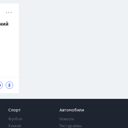
ений
Спорт
Автомобили
Футбол
Новости
Хоккей
Тест-драйвы