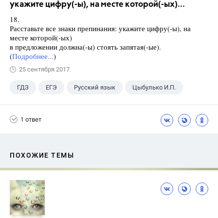
укажите цифру(-ы), на месте которой(-ых)...
18.
Расставьте все знаки препинания: укажите цифру(-ы), на
месте которой(-ых)
в предложении должна(-ы) стоять запятая(-ые).
(
Подробнее...
)
25 сентября 2017
ГДЗ
ЕГЭ
Русский язык
Цыбулько И.П.
1 ответ
ПОХОЖИЕ ТЕМЫ