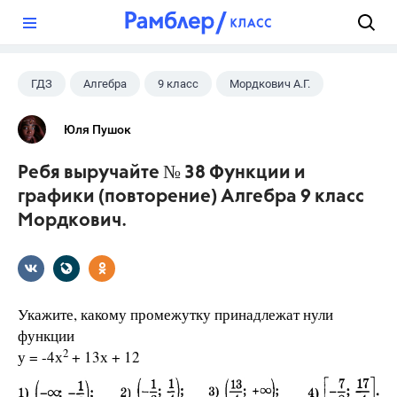
?
ГДЗ
Алгебра
9 класс
Мордкович А.Г.
Юля Пушок
Ребя выручайте № 38 Функции и
графики (повторение) Алгебра 9 класс
Мордкович.
Укажите, какому промежутку принадлежат нули
функции
2
у = -4х
+ 13х + 12