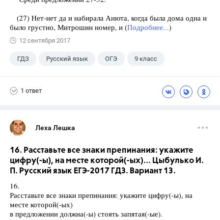
(27) Нет-нет да и набирала Анюта, когда была дома одна и
было грустно, Митрошин номер, и (
Подробнее...
)
12 сентября 2017
ГДЗ
Русский язык
ОГЭ
9 класс
+1
Васильевых И.П.
1 ответ
Леха Лешка
16. Расставьте все знаки препинания: укажите
цифру(-ы), на месте которой(-ых)... Цыбулько И.
П. Русский язык ЕГЭ-2017 ГДЗ. Вариант 13.
16.
Расставьте все знаки препинания: укажите цифру(-ы), на
месте которой(-ых)
в предложении должна(-ы) стоять запятая(-ые).