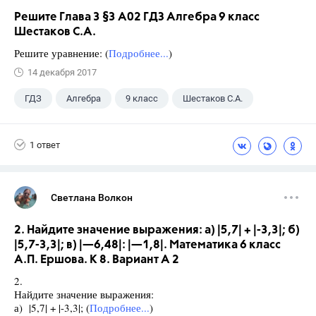
Решите Глава 3 §3 А02 ГДЗ Алгебра 9 класс
Шестаков С.А.
Решите уравнение: (
Подробнее...
)
14 декабря 2017
ГДЗ
Алгебра
9 класс
Шестаков С.А.
1 ответ
Светлана Волкон
2. Найдите значение выражения: а) |5,7| + |-3,3|; б)
|5,7-3,3|; в) |—6,48|: |—1,8|. Математика 6 класс
А.П. Ершова. К 8. Вариант А 2
2.
Найдите значение выражения:
а) |5,7| + |-3,3|; (
Подробнее...
)