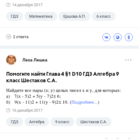
14 декабря 2017
ГДЗ
Математика
Ершова А.П.
6 класс
2 ответа
Леха Лешка
Помогите найти Глава 4 §1 D10 ГДЗ Алгебра 9
класс Шестаков С.А.
Найдите все пары (х; у) целых чисел х и у, для которых:
а) 7(х - 5)2 + 5(у - 7)2≤ 6;
б) 9(х - 11)2 + 11(у - 9)2≤ 10. (
Подробнее...
)
16 декабря 2017
ГДЗ
Алгебра
9 класс
Шестаков С.А.