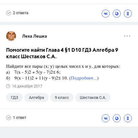
2 ответа
Леха Лешка
Помогите найти Глава 4 §1 D10 ГДЗ Алгебра 9
класс Шестаков С.А.
Найдите все пары (х; у) целых чисел х и у, для которых:
а) 7(х - 5)2 + 5(у - 7)2≤ 6;
б) 9(х - 11)2 + 11(у - 9)2≤ 10. (
Подробнее...
)
16 декабря 2017
ГДЗ
Алгебра
9 класс
Шестаков С.А.
1 ответ