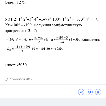
Ответ: 1275.
2
2
2
2
2
2
2
2
2
2
6-31(2) 1
-2
+3
-4
+..+99
-100
; 1
-2
= -3; 3
-4
= -7;
2
2
99
-100
= -199. Получили арифметическую
прогрессию -3; -7;
Ответ: -5050.
7 сентября 2017