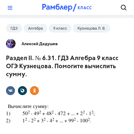
?
ГДЗ
Алгебра
9 класс
Кузнецова Л. В.
Алексей Дедушев
Раздел II. № 6.31. ГДЗ Алгебра 9 класс
ОГЭ Кузнецова. Помогите вычислить
сумму.
Вычислите сумму:
2
2
2
2
2
1) 50
- 49
+ 48
- 472 + ... + 2
- 1
;
2
2
2
2
2
2
2) 1
- 2
+ 3
- 4
+ ... + 99
- 100
.