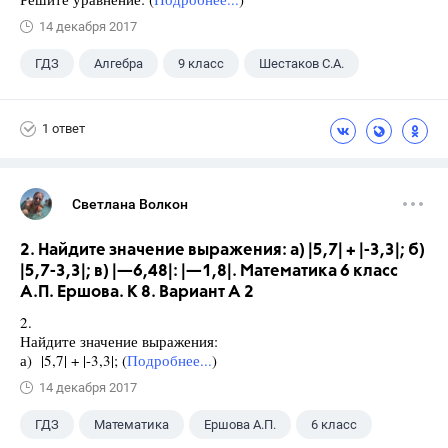
14 декабря 2017
ГДЗ
Алгебра
9 класс
Шестаков С.А.
1 ответ
Светлана Волкон
2. Найдите значение выражения: а) |5,7| + |-3,3|; б)
|5,7-3,3|; в) |—6,48|: |—1,8|. Математика 6 класс
А.П. Ершова. К 8. Вариант А 2
2.
Найдите значение выражения:
а) |5,7| + |-3,3|; (
Подробнее...
)
14 декабря 2017
ГДЗ
Математика
Ершова А.П.
6 класс