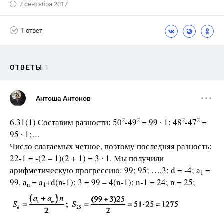
7 сентября 2017
1 ответ
ОТВЕТЫ
1
Антоша Антонов
2
2
2
2
6.31(1) Составим разности: 50
-49
= 99 ∙ 1; 48
-47
=
95 ∙ 1;…
Число слагаемых четное, поэтому последняя разность:
22-1 = -(2 – 1)(2 + 1) = 3 ∙ 1. Мы получили
арифметическую прогрессию: 99; 95; …,3; d = -4; a
=
1
99. а
= a
+d(n-1); 3 = 99 – 4(n-1); n-1 = 24; n = 25;
n
1