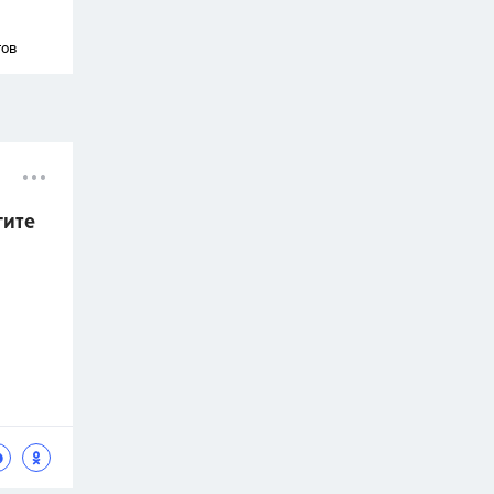
тов
гите