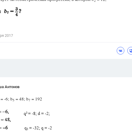
2
Цветков Л. А.
Психология
Отношения,
Любовь,
Красота,
Во
ря 2017
ПОКАЗАТЬ ВСЕ
ша Антонов
= -6; b
= 48; b
= 192
5
7