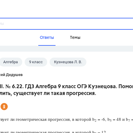
Ответы
Темы
Алгебра
9 класс
Кузнецова Л. В.
ы
Домашнее задание
Русский язык,
Химия,
Геометрия,
сей Дедушев
Обществознание,
Физика
II. № 6.22. ГДЗ Алгебра 9 класс ОГЭ Кузнецова. Помо
Школа
ить, существует ли такая прогрессия.
9 класс,
8 класс,
11 класс,
10 клас
6 класс,
4 класс,
5 класс,
1 класс,
Учебники
вует ли геометрическая прогрессия, в которой b
= -6, b
= 48 и b
=
2
5
7
Разумовская М.М.,
Габриелян О.С
вует ли геометрическая прогрессия, в которой b
= 12,
Рудзитис Г.Е.,
Цыбулько И.П.,
Атан