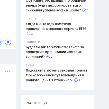
Объясните, это правда, что родители
теперь будут информироваться о
3
снижении успеваемости в школе?
ШКОЛА
спитание
Когда в 2018 году намечено
проведение основного периода ЕГЭ?
2
НОВОСТИ
Будет ли как-то улучшаться система
проверки и организации итоговых
2
сочинений?
ВУЗЫ
Подскажите, почему закрыли прием в
Московский институт телевидения и
1
радиовещания "Останкино"?
ЧАСТО ИЩУТ