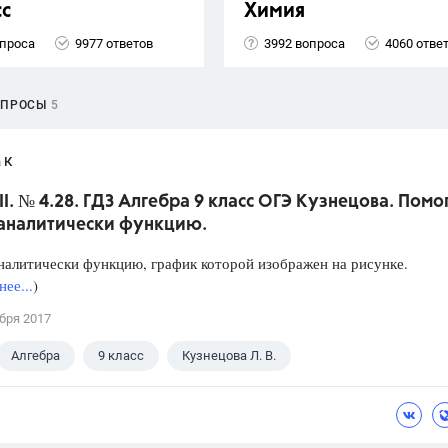
сс
Химия
опроса
9977 ответов
3992 вопроса
4060 отве
ОПРОСЫ
5
 К
II. № 4.28. ГДЗ Алгебра 9 класс ОГЭ Кузнецова. Помо
 аналитически функцию.
налитически функцию, график которой изображен на рисунке.
ее...
)
бря 2017
Алгебра
9 класс
Кузнецова Л. В.