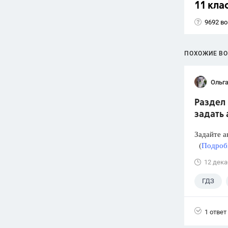
11 кла
9692 в
ПОХОЖИЕ В
Ольга
Раздел 
задать
Задайте а
(
Подробн
12 дека
ГДЗ
1 ответ