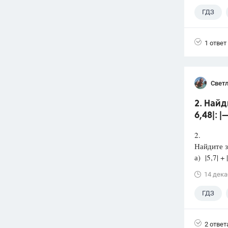
ГДЗ
1 ответ
Светл
2. Найди
6,48|: 
2.
Найдите з
а) |5,7| + |
14 дека
ГДЗ
2 ответ