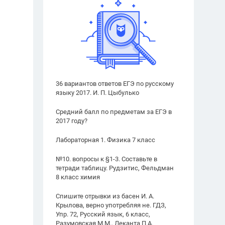
36 вариантов ответов ЕГЭ по русскому
языку 2017. И. П. Цыбулько
Средний балл по предметам за ЕГЭ в
2017 году?
Лабораторная 1. Физика 7 класс
№10. вопросы к §1-3. Составьте в
тетради таблицу. Рудзитис, Фельдман
8 класс химия
Спишите отрывки из басен И. А.
Крылова, верно употребляя не. ГДЗ,
Упр. 72, Русский язык, 6 класс,
Разумовская М.М., Леканта П.А.