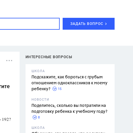
ЗАДАТЬ ВОПРОС
ИНТЕРЕСНЫЕ ВОПРОСЫ
ШКОЛА
Подскажите, как бороться с грубым
отношением одноклассников к моему
гите
15
ребенку?
с,
7 класс,
НОВОСТИ
2 класс
Поделитесь, сколько вы потратили на
подготовку ребенка к учебному году?
8
 192?
.,
ШКОЛА
асян Л.С.,