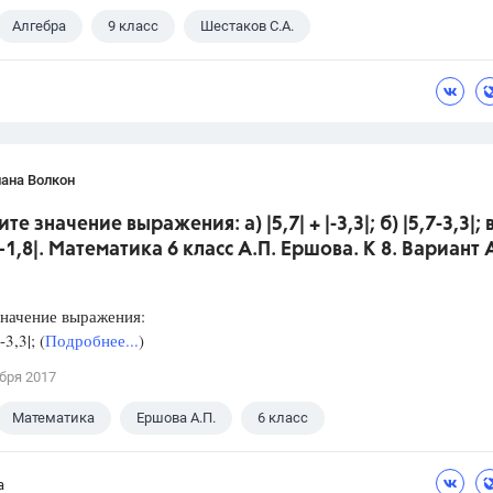
Алгебра
9 класс
Шестаков С.А.
ана Волкон
те значение выражения: а) |5,7| + |-3,3|; б) |5,7-3,3|; 
|—1,8|. Математика 6 класс А.П. Ершова. К 8. Вариант 
начение выражения:
-3,3|; (
Подробнее...
)
бря 2017
Математика
Ершова А.П.
6 класс
а