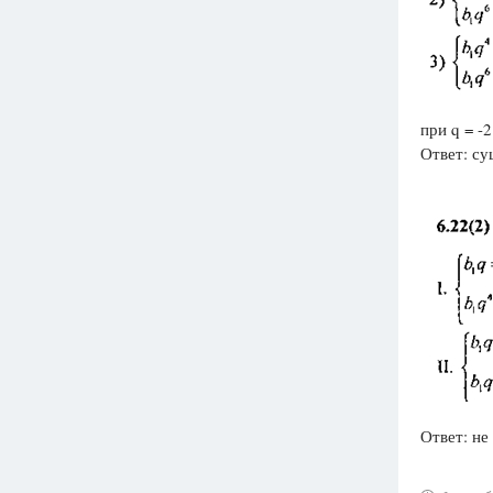
при q = -
Ответ: су
Ответ: не