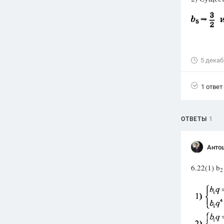
Вузы
1752
ответа
Олимпиады
82
ответа
5 декаб
Spotlight
1551
ответ
1 ответ
ГИА
280
ответов
ОТВЕТЫ
1
Анто
6.22(1) b
2