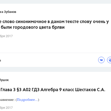
жа Зубанов
 слово синонимочное в даном тексте слову очень у
 были городового цвета брлви
бря 2017
а
Пушок
Глава 3 §3 А02 ГДЗ Алгебра 9 класс Шестаков С.А.
авнение: (
Подробнее...
)
бря 2017