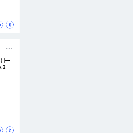
в) |—
А 2