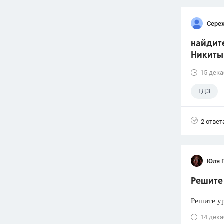
Сере
найдите
Никиты
15 дека
ГДЗ
2 ответ
Юля 
Решите 
Решите ур
14 дека