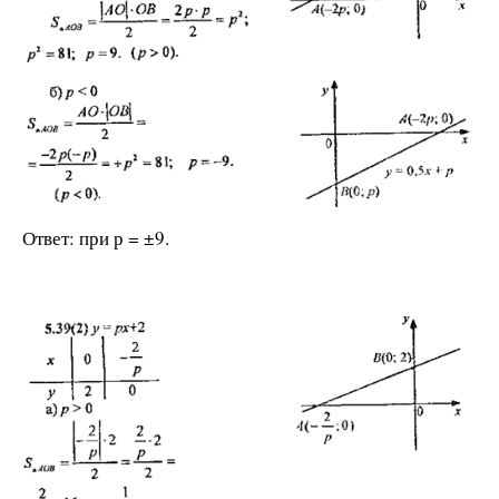
Ответ: при р = ±9.