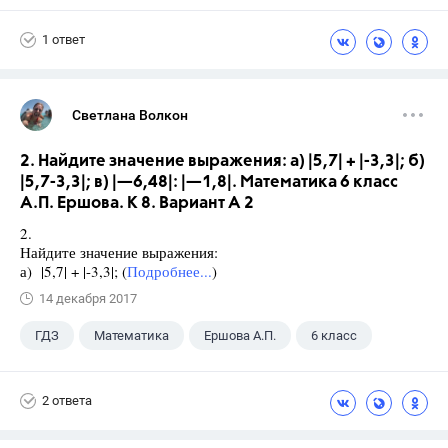
1 ответ
Светлана Волкон
2. Найдите значение выражения: а) |5,7| + |-3,3|; б)
|5,7-3,3|; в) |—6,48|: |—1,8|. Математика 6 класс
А.П. Ершова. К 8. Вариант А 2
2.
Найдите значение выражения:
а) |5,7| + |-3,3|; (
Подробнее...
)
14 декабря 2017
ГДЗ
Математика
Ершова А.П.
6 класс
2 ответа