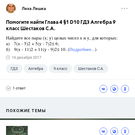
Леха Лешка
Помогите найти Глава 4 §1 D10 ГДЗ Алгебра 9
класс Шестаков С.А.
Найдите все пары (х; у) целых чисел х и у, для которых:
а) 7(х - 5)2 + 5(у - 7)2≤ 6;
б) 9(х - 11)2 + 11(у - 9)2≤ 10. (
Подробнее...
)
16 декабря 2017
ГДЗ
Алгебра
9 класс
Шестаков С.А.
1 ответ
ПОХОЖИЕ ТЕМЫ