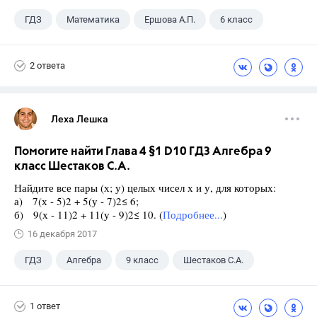
ГДЗ
Математика
Ершова А.П.
6 класс
2 ответа
Леха Лешка
Помогите найти Глава 4 §1 D10 ГДЗ Алгебра 9
класс Шестаков С.А.
Найдите все пары (х; у) целых чисел х и у, для которых:
а) 7(х - 5)2 + 5(у - 7)2≤ 6;
б) 9(х - 11)2 + 11(у - 9)2≤ 10. (
Подробнее...
)
16 декабря 2017
ГДЗ
Алгебра
9 класс
Шестаков С.А.
1 ответ