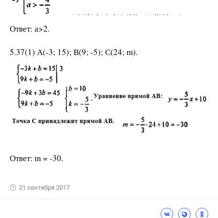
Ответ: а>2.
5.37(1) А(-3; 15); В(9; -5); С(24; m).
Ответ: m = -30.
21 сентября 2017