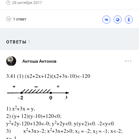
28 октября 2017
1 ответ
ОТВЕТЫ
1
Антоша Антонов
3.41 (1) (х2+2х+12)(x2+3x-10)<-120
2
1) х
+3х = у,
2) (у+ 12)(y-10)+120<0;
2
2
y
+2у-120+120<-0; y
+2у<0; у(у+2)<0. -2<у<0
2
2
3) х
+3х>-2; х
+3х+2>0; х
= -2; х
= -1; х<-2;
1
2
х>-1.