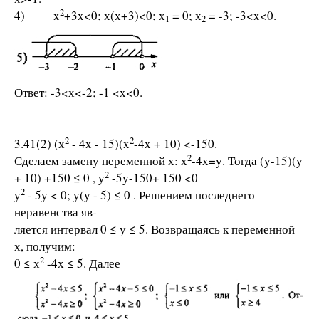
2
4) x
+3x<0; х(х+3)<0; х
= 0; х
= -3; -3<x<0.
1
2
Ответ: -3<х<-2; -1 <x<0.
2
2
3.41(2) (х
- 4x - 15)(x
-4x + 10) <-150.
2
Сделаем замену переменной х: х
-4х=у. Тогда (у-15)(у
2
+ 10) +150 ≤ 0 , у
-5у-150+ 150 <0
2
у
- 5у < 0; у(у - 5) ≤ 0 . Решением последнего
неравенства яв-
ляется интервал 0 ≤ у ≤ 5. Возвращаясь к переменной
х, получим:
2
0 ≤ х
-4х ≤ 5. Далее