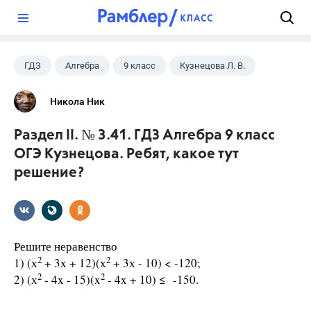
?
ГДЗ
Алгебра
9 класс
Кузнецова Л. В.
Никола Ник
Раздел II. № 3.41. ГДЗ Алгебра 9 класс
ОГЭ Кузнецова. Ребят, какое тут
решение?
Решите неравенство
2
2
1) (х
+ 3x + 12)(х
+ 3х - 10) < -120;
2
2
2) (х
- 4x - 15)(x
- 4x + 10) ≤ -150.