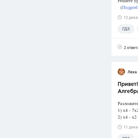
Решите у
(
Подробн
12 дека
ГДЗ
2 ответ
Леха
Привет!
Алгебра
Разложит
1) x4 - 7х
2) x4 - х2 
11 дека