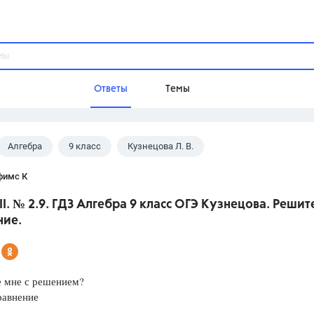
Ответы
Темы
Алгебра
9 класс
Кузнецова Л. В.
ы
Домашнее задание
Русский язык,
Химия,
Геометрия,
фимс К
Обществознание,
Физика
II. № 2.9. ГДЗ Алгебра 9 класс ОГЭ Кузнецова. Решит
Школа
ние.
9 класс,
8 класс,
11 класс,
10 клас
6 класс,
4 класс,
5 класс,
1 класс,
Учебники
 мне с решением?
равнение
Разумовская М.М.,
Габриелян О.С
Рудзитис Г.Е.,
Цыбулько И.П.,
Атан