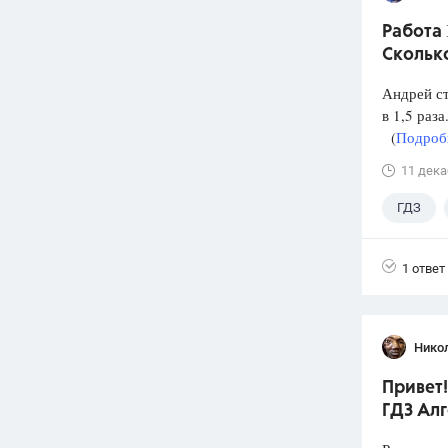
Работа 
Скольк
Андрей ст
в 1,5 раз
(
Подробн
11 дека
ГДЗ
1 ответ
Нико
Привет!
ГДЗ Алг