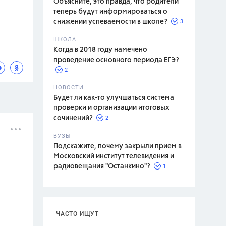
Объясните, это правда, что родители
теперь будут информироваться о
3
снижении успеваемости в школе?
ШКОЛА
спитание
Когда в 2018 году намечено
проведение основного периода ЕГЭ?
2
НОВОСТИ
Будет ли как-то улучшаться система
проверки и организации итоговых
2
сочинений?
ВУЗЫ
Подскажите, почему закрыли прием в
Московский институт телевидения и
1
радиовещания "Останкино"?
ЧАСТО ИЩУТ