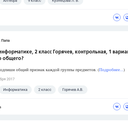
Алгебра
9 класс
Кузнецова Л. В.
 Папа
информатике, 2 класс Горячев, контрольная, 1 вариан
о общего?
подпиши общий признак каждой группы предметов. (
Подробнее...
)
бря 2017
Информатика
2 класс
Горячев А.В.
а