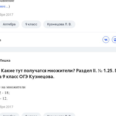
равнение
ее...
)
бря 2017
Алгебра
9 класс
Кузнецова Л. В.
а
 Лешка
 Какие тут получатся множители? Раздел II. № 1.25. 
 9 класс ОГЭ Кузнецова.
е на множители
2 - 18;
- 12.
бря 2017