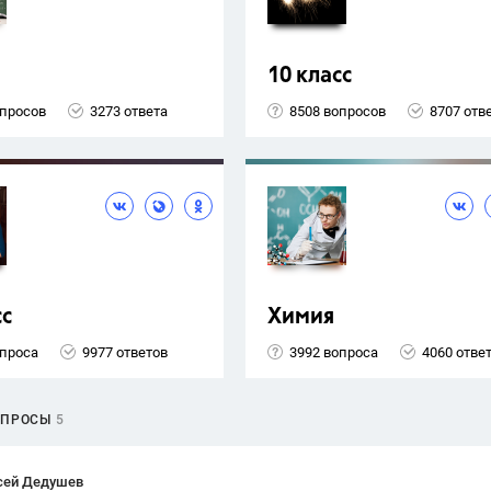
10 класс
опросов
3273 ответа
8508 вопросов
8707 отв
сс
Химия
опроса
9977 ответов
3992 вопроса
4060 отве
ОПРОСЫ
5
сей Дедушев