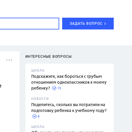
ЗАДАТЬ ВОПРОС
ИНТЕРЕСНЫЕ ВОПРОСЫ
ШКОЛА
Подскажите, как бороться с грубым
отношением одноклассников к моему
е
15
ребенку?
с,
7 класс,
НОВОСТИ
2 класс
Поделитесь, сколько вы потратили на
подготовку ребенка к учебному году?
8
.,
ШКОЛА
асян Л.С.,