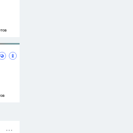
етов
тов