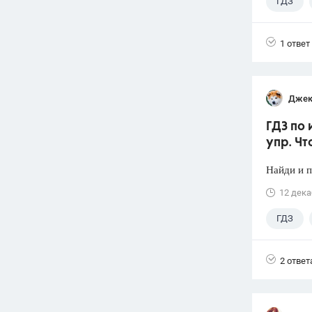
ГДЗ
1 ответ
Джек
ГДЗ по 
упр. Чт
Найди и 
12 дека
ГДЗ
2 ответ