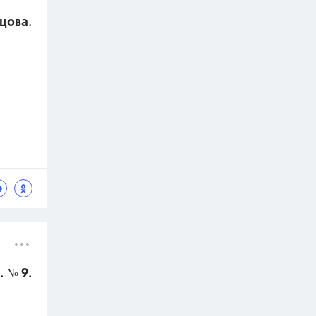
ецова.
 № 9.