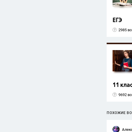
ЕГЭ
2985 в
11 кла
9692 в
ПОХОЖИЕ В
Алек