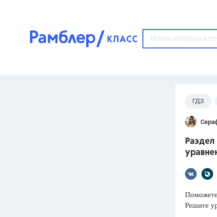
?
ГДЗ
Популярные тем
Сера
ГДЗ
67571
ответ
Раздел 
ЕГЭ
уравне
3273
ответа
ОГЭ
3460
ответов
Поможете
Решите у
ФИПИ
30
ответов