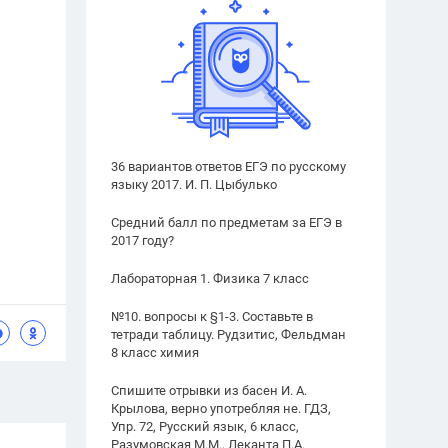
36 вариантов ответов ЕГЭ по русскому
языку 2017. И. П. Цыбулько
Средний балл по предметам за ЕГЭ в
2017 году?
Лабораторная 1. Физика 7 класс
№10. вопросы к §1-3. Составьте в
тетради таблицу. Рудзитис, Фельдман
8 класс химия
Спишите отрывки из басен И. А.
Крылова, верно употребляя не. ГДЗ,
Упр. 72, Русский язык, 6 класс,
Разумовская М.М., Леканта П.А.