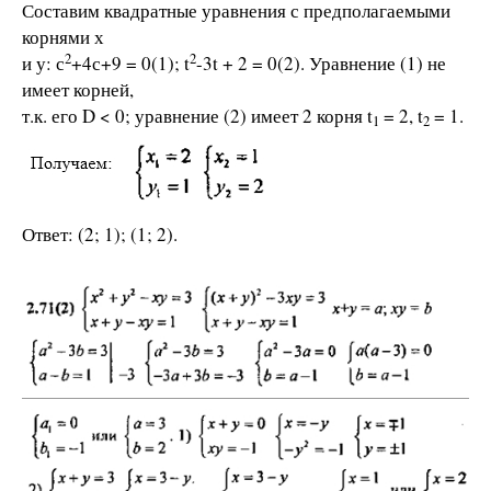
Составим квадратные уравнения с предполагаемыми
корнями х
2
2
и у: с
+4с+9 = 0(1); t
-3t + 2 = 0(2). Уравнение (1) не
имеет корней,
т.к. его D < 0; уравнение (2) имеет 2 корня t
= 2, t
= 1.
1
2
Ответ: (2; 1); (1; 2).