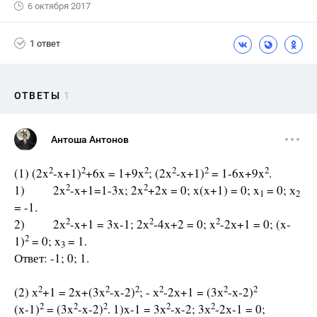
6 октября 2017
1 ответ
ОТВЕТЫ
1
Антоша Антонов
2
2
2
2
2
2
(1) (2x
-x+1)
+6x = 1+9x
; (2x
-x+1)
= 1-6x+9x
.
2
2
1) 2x
-x+1=1-3x; 2x
+2х = 0; x(x+1) = 0; x
= 0; х
1
2
= -1.
2
2
2
2) 2х
-x+1 = 3x-1; 2х
-4x+2 = 0; x
-2х+1 = 0; (x-
2
1)
= 0; x
= 1.
3
Ответ: -1; 0; 1.
2
2
2
2
2
2
(2) х
+1 = 2x+(3x
-x-2)
; - х
-2х+1 = (3х
-х-2)
2
2
2
2
2
(х-1)
= (3x
-x-2)
. 1)x-1 = 3х
-х-2; 3х
-2х-1 = 0;