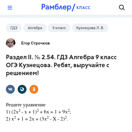
?
ГДЗ
Алгебра
9 класс
Кузнецова Л. В.
Егор Строчков
Раздел II. № 2.54. ГДЗ Алгебра 9 класс
ОГЭ Кузнецова. Ребят, выручайте с
решением!
Решите уравнение
2
2
2
1) (2х
- x + 1)
+ 6х = 1 + 9х
;
2
2
2
2) x
+ 1 = 2х + (3х
- X - 2)
.