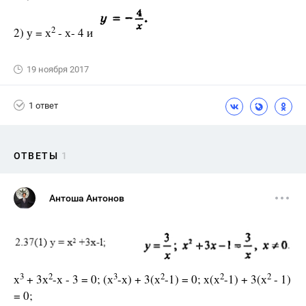
2
2) у = х
- х- 4 и
19 ноября 2017
1 ответ
ОТВЕТЫ
1
Антоша Антонов
3
2
3
2
2
2
х
+ 3х
-х - 3 = 0; (х
-х) + 3(х
-1) = 0; х(х
-1) + 3(х
- 1)
= 0;