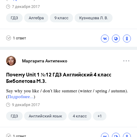
7 декабря 2017
ГДЗ
Алгебра
9 класс
Кузнецова Л. В.
1 ответ
Маргарита Антипенко
Почему Unit 1 №12 ГДЗ Английский 4 класс
Биболетова М.З.
Say why you like / don’t like summer (winter / spring / autumn).
(
Подробнее...
)
9 декабря 2017
ГДЗ
Английский язык
4 класс
+1
Биболетова М. З.
1 ответ