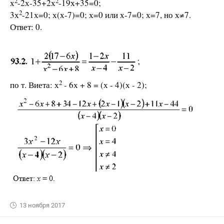
2
2
х
-2х-35+2х
-19х+35=0;
2
3х
-21х=0; х(х-7)=0; х=0 или х-7=0; х=7, но х≠7.
Ответ: 0.
2
по т. Виета: х
- 6х + 8 = (х - 4)(х - 2);
13 ноября 2017