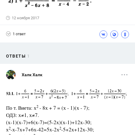
12 ноября 2017
1 ответ
ОТВЕТЫ
1
Халк Халк
2
По т. Виета: х
- 8х + 7 = (х - 1)(х - 7);
ОДЗ: х≠1, х≠7.
(х-1)(х-7)+6(х-7)=(5-2х)(х-1)+12х-30;
2
2
х
-х-7х+7+6х-42=5х-2х
-5+2х+12х-30;