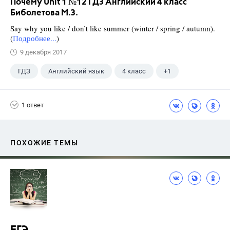
Почему Unit 1 №12 ГДЗ Английский 4 класс
Биболетова М.З.
Say why you like / don’t like summer (winter / spring / autumn).
(
Подробнее...
)
9 декабря 2017
ГДЗ
Английский язык
4 класс
+1
Биболетова М. З.
1 ответ
ПОХОЖИЕ ТЕМЫ