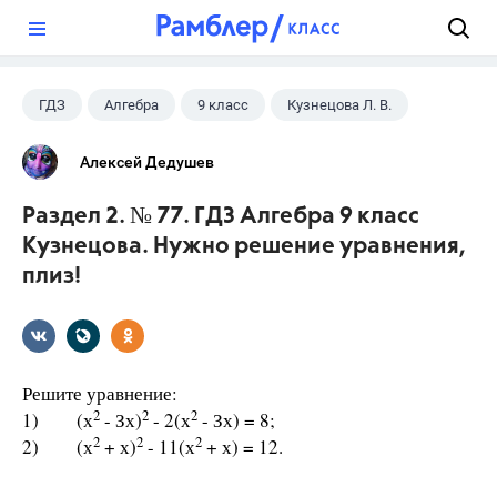
?
ГДЗ
Алгебра
9 класс
Кузнецова Л. В.
Алексей Дедушев
Раздел 2. № 77. ГДЗ Алгебра 9 класс
Кузнецова. Нужно решение уравнения,
плиз!
Решите уравнение:
2
2
2
1) (х
- Зх)
- 2(х
- Зх) = 8;
2
2
2
2) (х
+ х)
- 11(х
+ х) = 12.