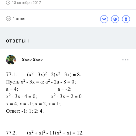
13 октября 2017
1 ответ
ОТВЕТЫ
1
Халк Халк
2
2
2
77.1. (х
- 3х)
- 2(х
- 3х) = 8.
2
2
Пусть х
- 3х = а; а
- 2а - 8 = 0;
а = 4; а = -2;
2
2
х
- 3х - 4 = 0; х
- 3х + 2 = 0
х = 4, х = -1; х = 2, х = 1;
Ответ: -1; 1; 2; 4.
2
2
2
77.2. (х
+ х)
- 11(х
+ х) = 12.