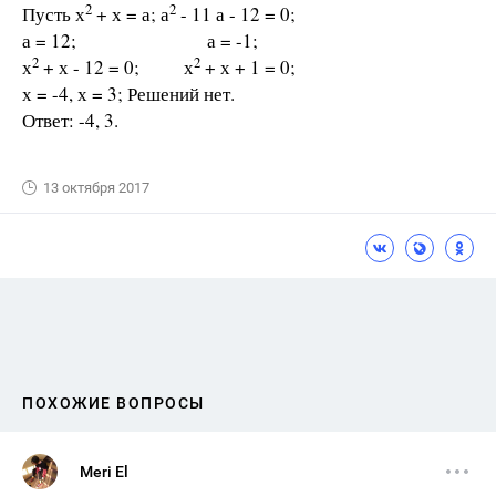
2
2
Пусть х
+ х = а; а
- 11 а - 12 = 0;
а = 12; а = -1;
2
2
х
+ х - 12 = 0; х
+ х + 1 = 0;
х = -4, х = 3; Решений нет.
Ответ: -4, 3.
13 октября 2017
ПОХОЖИЕ ВОПРОСЫ
Meri El