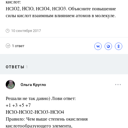
кислот:
НСlO2, HClO, НСlO4, НСlO3. Объясните повышение
силы кислот взаимным влиянием атомов в молекуле.
10 сентября 2017
1 ответ
ОТВЕТЫ
1
Ольга Кругло
Решали не так давно) Лови ответ:
+1 +3 +5 +7
HClO-HClO2-HClO3-HClO4
Правило: Чем выше степень окисления
кислотообразующего элемента,