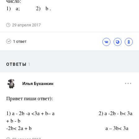
число:
1) а; 2) b .
29 апреля 2017
1 ответ
ОТВЕТЫ
1
Илья Буханкин
Привет пиши ответ):
1) а - 2b -а <3а + b– а 2) а -2b - b< 3а
+ b - b
-2b< 2а + b а – 3b< 3а