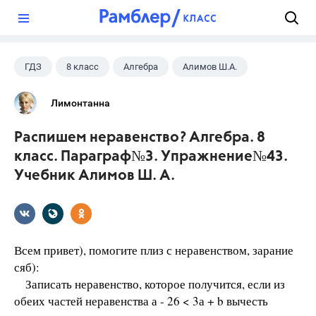
?
ГДЗ
8 класс
Алгебра
Алимов Ш.А.
Лимонтанна
Распишем неравенство? Алгебра. 8
класс. Параграф№3. Упражнение№43.
Учебник Алимов Ш. А.
Всем привет), помогите плиз с неравенством, зарание
сяб):
Записать неравенство, которое получится, если из
обеих частей неравенства а - 26 < 3а + b вычесть