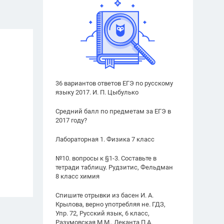
36 вариантов ответов ЕГЭ по русскому
языку 2017. И. П. Цыбулько
Средний балл по предметам за ЕГЭ в
2017 году?
Лабораторная 1. Физика 7 класс
№10. вопросы к §1-3. Составьте в
тетради таблицу. Рудзитис, Фельдман
8 класс химия
Спишите отрывки из басен И. А.
Крылова, верно употребляя не. ГДЗ,
Упр. 72, Русский язык, 6 класс,
Разумовская М.М., Леканта П.А.