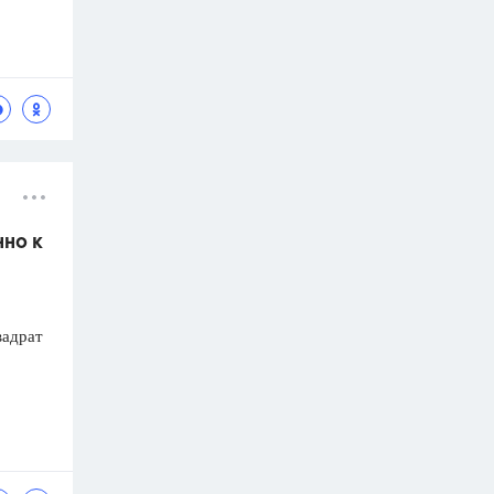
нно к
вадрат