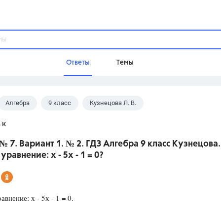
Ответы
Темы
Алгебра
9 класс
Кузнецова Л. В.
ы
Домашнее задание
Русский язык,
Химия,
Геометрия,
 К
Обществознание,
Физика
№ 7. Вариант 1. № 2. ГДЗ Алгебра 9 класс Кузнецова.
Школа
уравнение: х - 5х - 1 = 0?
9 класс,
8 класс,
11 класс,
10 клас
6 класс,
4 класс,
5 класс,
1 класс,
Учебники
внение: х - 5х - 1 = 0.
Разумовская М.М.,
Габриелян О.С
Рудзитис Г.Е.,
Цыбулько И.П.,
Атан