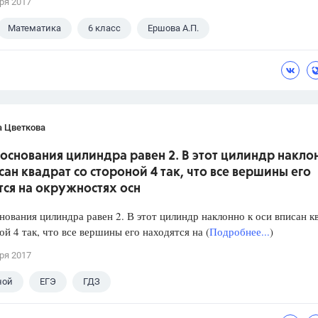
ря 2017
Математика
6 класс
Ершова А.П.
а Цветкова
основания цилиндра равен 2. В этот цилиндр накло
сан квадрат со стороной 4 так, что все вершины его
ся на окружностях осн
нования цилиндра равен 2. В этот цилиндр наклонно к оси вписан к
ой 4 так, что все вершины его находятся на (
Подробнее...
)
ря 2017
ной
ЕГЭ
ГДЗ