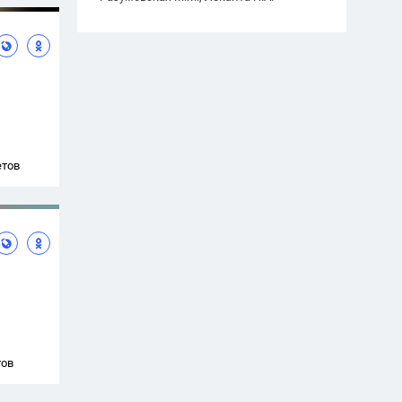
етов
тов