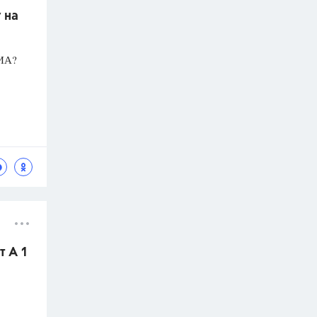
 на
ГИА?
т А 1