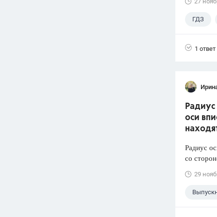
27 нояб
ГДЗ
1 ответ
Ирин
Радиус 
оси впи
находят
Радиус ос
со сторон
29 нояб
Выпуск