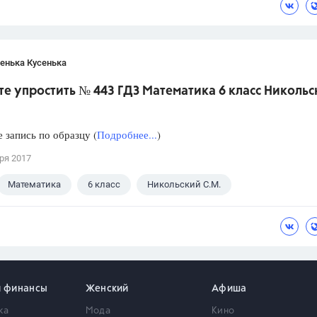
енька Кусенька
е упростить № 443 ГДЗ Математика 6 класс Никольс
 запись по образцу (
Подробнее...
)
ря 2017
Математика
6 класс
Никольский С.М.
и финансы
Женский
Афиша
ка
Мода
Кино