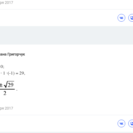
ря 2017
Цветков Л. А.
Психология
Отношения,
Любовь,
Красота,
Во
ПОКАЗАТЬ ВСЕ
ана Григорчук
 0;
∙ 1 ∙(-1) = 29,
ря 2017