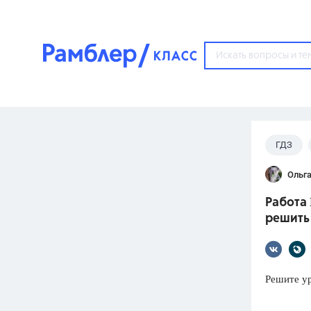
?
ГДЗ
Популярные тем
Ольга
ГДЗ
67571
ответ
Работа 
ЕГЭ
решить 
3273
ответа
ОГЭ
3460
ответов
Решите ура
ФИПИ
30
ответов