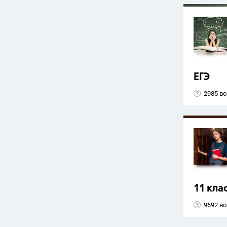
ЕГЭ
2985 в
11 кла
9692 в