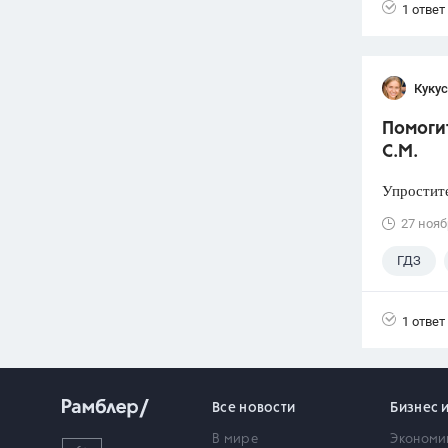
1 ответ
Кукус
Помогит
С.М.
Упростите
27 нояб
ГДЗ
1 ответ
Все новости
Бизнес 
В мире
Экономи