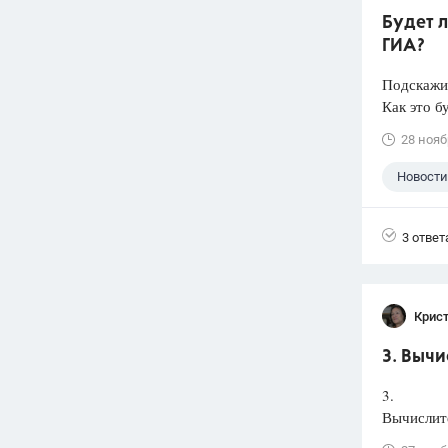
Будет л
ГИА?
Подскажит
Как это б
28 нояб
Новости
3 ответ
Крис
3. Вычи
3.
Вычислите