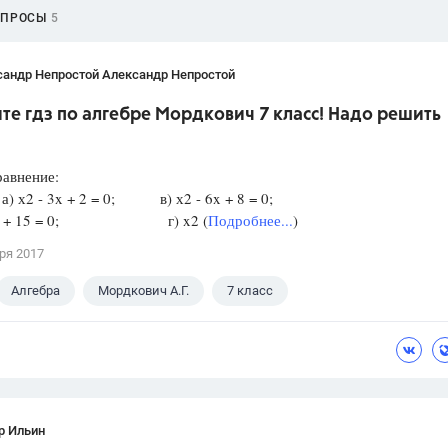
ОПРОСЫ
5
сандр Непростой Александр Непростой
е гдз по алгебре Мордкович 7 класс! Надо решить
!
равнение:
) х2 - 3x + 2 = 0; в) х2 - 6x + 8 = 0;
+ 8х + 15 = 0; г) x2 (
Подробнее...
)
ря 2017
Алгебра
Мордкович А.Г.
7 класс
р Ильин