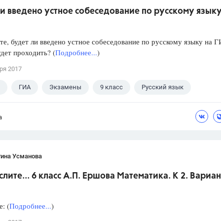
и введено устное собеседование по русскому языку
е, будет ли введено устное собеседование по русскому языку на 
удет проходить? (
Подробнее...
)
ря 2017
ГИА
Экзамены
9 класс
Русский язык
а
тина Усманова
слите... 6 класс А.П. Ершова Математика. К 2. Вариан
: (
Подробнее...
)