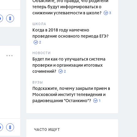
Объясните, это правда, что родители
теперь будут информироваться о
3
снижении успеваемости в школе?
ШКОЛА
спитание
Когда в 2018 году намечено
проведение основного периода ЕГЭ?
2
НОВОСТИ
Будет ли как-то улучшаться система
проверки и организации итоговых
2
сочинений?
ВУЗЫ
Подскажите, почему закрыли прием в
Московский институт телевидения и
1
радиовещания "Останкино"?
ЧАСТО ИЩУТ