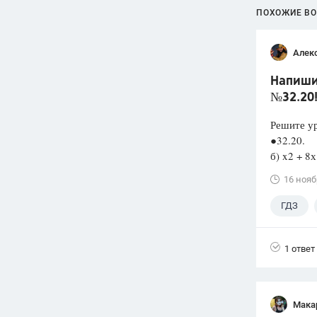
ПОХОЖИЕ В
Алек
Напишит
№32.20
Решите у
●32.20. а
б) x2 
16 нояб
ГДЗ
1 ответ
Мака