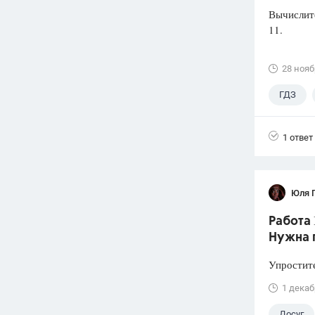
Вычислите
11.
28 нояб
ГДЗ
1 ответ
Юля 
Работа 
Нужна 
Упростите
1 декаб
Досуг