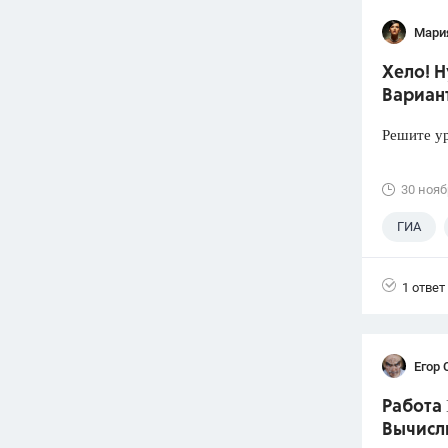
Мари
Хело! 
Вариант
Решите ур
30 нояб
ГИА
1 ответ
Егор 
Работа 
Вычисл