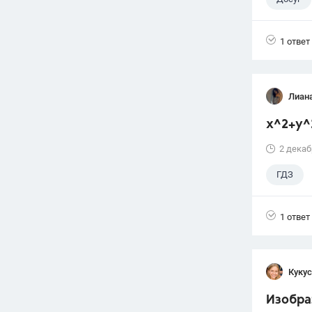
1 ответ
Лиан
x^2+y^
2 декаб
ГДЗ
1 ответ
Кукус
Изобраз