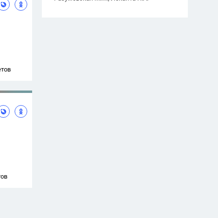
етов
тов