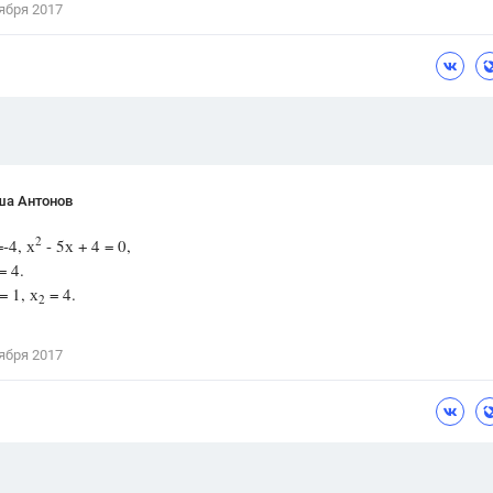
ября 2017
Цветков Л. А.
Психология
Отношения,
Любовь,
Красота,
Во
ПОКАЗАТЬ ВСЕ
ша Антонов
2
-4, х
- 5х + 4 = 0,
= 4.
= 1, х
= 4.
2
ября 2017