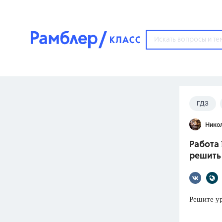
?
ГДЗ
Популярные тем
Нико
ГДЗ
67571
ответ
Работа 
ЕГЭ
решить
3273
ответа
ОГЭ
3460
ответов
Решите ура
ФИПИ
30
ответов