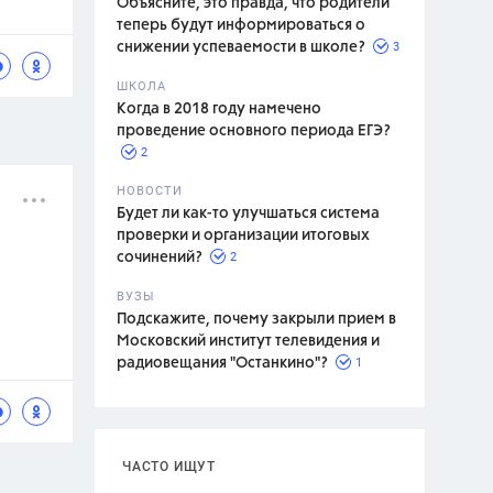
Объясните, это правда, что родители
теперь будут информироваться о
3
снижении успеваемости в школе?
ШКОЛА
спитание
Когда в 2018 году намечено
проведение основного периода ЕГЭ?
2
НОВОСТИ
Будет ли как-то улучшаться система
проверки и организации итоговых
2
сочинений?
ВУЗЫ
Подскажите, почему закрыли прием в
Московский институт телевидения и
1
радиовещания "Останкино"?
ЧАСТО ИЩУТ