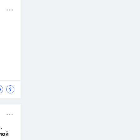
.
мой