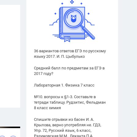
36 вариантов ответов ЕГЭ по русскому
языку 2017. И. П. Цыбулько
Средний балл по предметам за ЕГЭ в
2017 году?
Лабораторная 1. Физика 7 класс
№10. вопросы к §1-3. Составьте в
тетради таблицу. Рудзитис, Фельдман
8 класс химия
Спишите отрывки из басен И. А.
Крылова, верно употребляя не. ГДЗ,
Упр. 72, Русский язык, 6 класс,
Разумовская М.М., Леканта П.А.