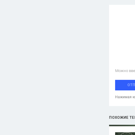
Можно вве
ОТ
Нажимая кн
ПОХОЖИЕ Т