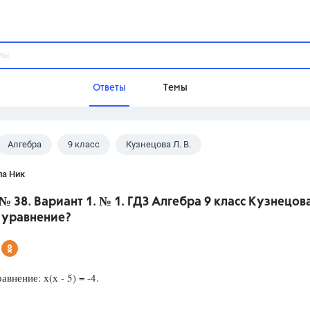
Ответы
Темы
Алгебра
9 класс
Кузнецова Л. В.
ы
Домашнее задание
Русский язык,
Химия,
Геометрия,
ла Ник
Обществознание,
Физика
№ 38. Вариант 1. № 1. ГДЗ Алгебра 9 класс Кузнецов
Школа
 уравнение?
9 класс,
8 класс,
11 класс,
10 клас
6 класс,
4 класс,
5 класс,
1 класс,
Учебники
внение: х(х - 5) = -4.
Разумовская М.М.,
Габриелян О.С
Рудзитис Г.Е.,
Цыбулько И.П.,
Атан