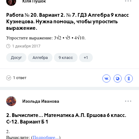
Юля Пушок
Работа № 20. Вариант 2. № 7. ГДЗ Алгебра 9 класс
Кузнецова. Нужна помощь, чтобы упростить
выражение.
Упростите выражение: 3√2 • √5 • 4√10.
1 декабря 2017
Досуг
Алгебра
9 класс
+1
Кузнецова Л. В.
1 ответ
Изольда Иванова
2. Вычислите... Математика А.П. Ершова 6 класс.
С-12. Вариант Б 1
2.
Вычислите: (
Подробнее...
)