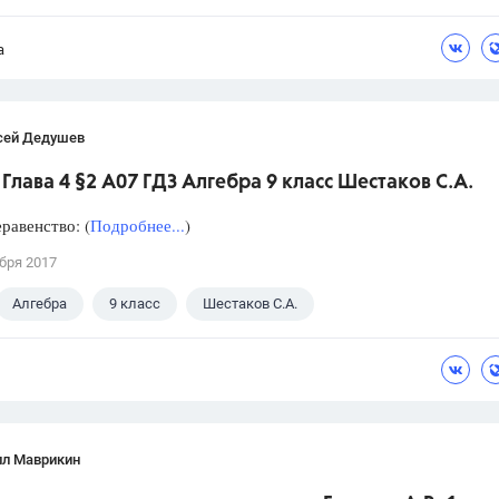
а
сей Дедушев
Глава 4 §2 А07 ГДЗ Алгебра 9 класс Шестаков С.А.
равенство: (
Подробнее...
)
бря 2017
Алгебра
9 класс
Шестаков С.А.
лл Маврикин