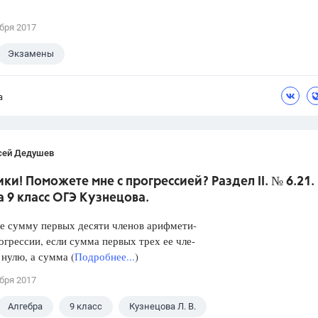
бря 2017
Экзамены
а
сей Дедушев
ки! Поможете мне с прогрессией? Раздел II. № 6.21.
 9 класс ОГЭ Кузнецова.
е сумму первых десяти членов арифмети-
огрессии, если сумма первых трех ее чле-
 нулю, а сумма (
Подробнее...
)
бря 2017
Алгебра
9 класс
Кузнецова Л. В.