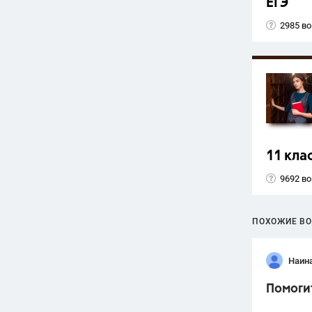
ЕГЭ
2985 в
11 кла
9692 в
ПОХОЖИЕ В
Наин
Помоги