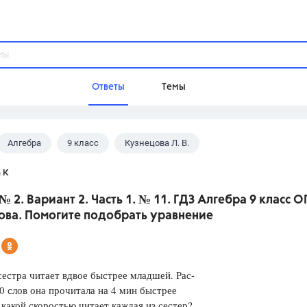
Ответы
Темы
Алгебра
9 класс
Кузнецова Л. В.
ы
Домашнее задание
Русский язык,
Химия,
Геометрия,
 К
Обществознание,
Физика
№ 2. Вариант 2. Часть 1. № 11. ГДЗ Алгебра 9 класс О
Школа
ова. Помогите подобрать уравнение
9 класс,
8 класс,
11 класс,
10 клас
6 класс,
4 класс,
5 класс,
1 класс,
Учебники
естра читает вдвое быстрее младшей. Рас-
20 слов она прочитала на 4 мин быстрее
Разумовская М.М.,
Габриелян О.С
 какой скоростью читает каждая из сестер?
Рудзитис Г.Е.,
Цыбулько И.П.,
Атан