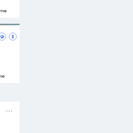
етов
тов