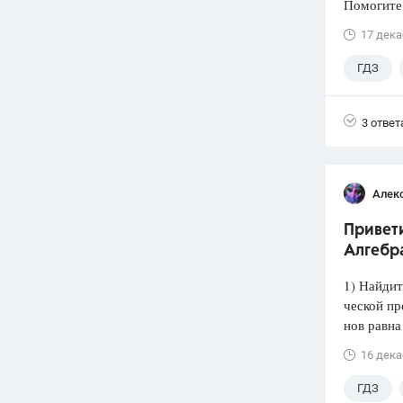
Помогите
17 дека
ГДЗ
3 ответ
Алек
Привети
Алгебра
1) Найдит
ческой пр
нов равна
16 дека
ГДЗ