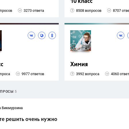
10 класс
опросов
3273 ответа
8508 вопросов
8707 отв
сс
Химия
опроса
9977 ответов
3992 вопроса
4060 отве
ОПРОСЫ
5
а Бикмурзина
те решить очень нужно