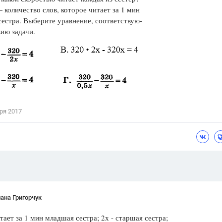
 количество слов, которое читает за 1 мин
Цветков Л. А.
естра. Выберите уравнение, соответствую-
ию задачи.
Психология
Отношения,
Любовь,
Красота,
Во
ПОКАЗАТЬ ВСЕ
ря 2017
ана Григорчук
тает за 1 мин младшая сестра; 2х - старшая сестра;