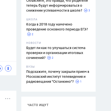
Объясните, это правда, что родители
теперь будут информироваться о
3
снижении успеваемости в школе?
ШКОЛА
спитание
Когда в 2018 году намечено
проведение основного периода ЕГЭ?
2
НОВОСТИ
Будет ли как-то улучшаться система
проверки и организации итоговых
2
сочинений?
ВУЗЫ
Подскажите, почему закрыли прием в
Московский институт телевидения и
1
радиовещания "Останкино"?
ЧАСТО ИЩУТ