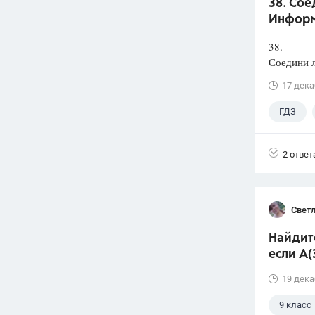
38. Сое
Информ
38.
Соедини л
17 дека
ГДЗ
2 ответ
Свет
Найдит
если А(3
19 дека
9 класс