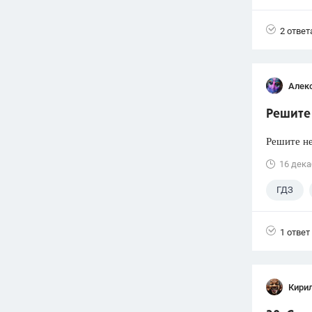
2 ответ
Алек
Решите 
Решите не
16 дека
ГДЗ
1 ответ
Кири