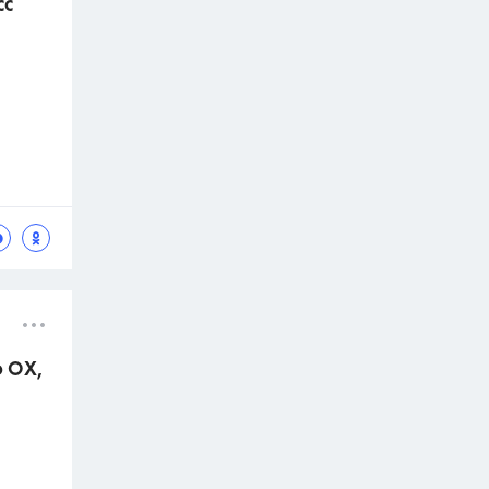
сс
 ОХ,