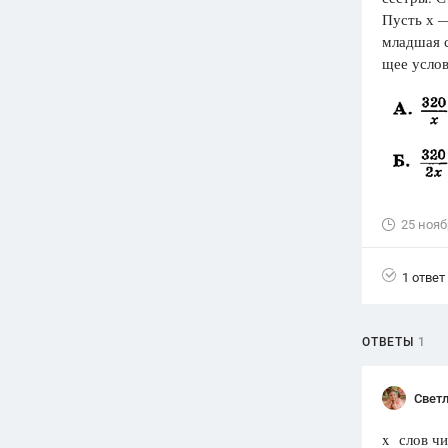
Пусть х —
Вузы
младшая с
1752
ответа
щее услов
Олимпиады
82
ответа
Spotlight
1551
ответ
ГИА
280
ответов
25 нояб
1 ответ
ОТВЕТЫ
1
Светл
x слов чи