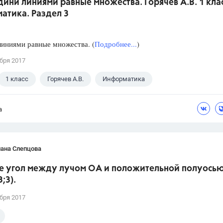
дини линиями равные множества. Горячев А.В. 1 кла
атика. Раздел 3
иниями равные множества. (
Подробнее...
)
бря 2017
1 класс
Горячев А.В.
Информатика
а
лана Слепцова
е угол между лучом ОА и положительной полуосью
;3).
бря 2017