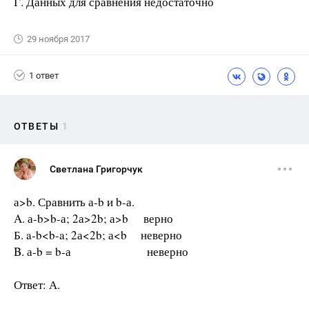
Г. Данных для сравнения недостаточно
29 ноября 2017
1 ответ
ОТВЕТЫ
1
Светлана Григорчук
а>b. Сравнить а-b и b-а.
A. а-b>b-а; 2а>2b; а>b верно
Б. a-b<b-a; 2а<2b; а<b неверно
B. а-b = b-а неверно
Ответ: А.