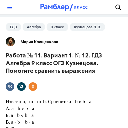
?
ГДЗ
Алгебра
9 класс
Кузнецова Л. В.
Мария Клищенкова
Работа № 11. Вариант 1. № 12. ГДЗ
Алгебра 9 класс ОГЭ Кузнецова.
Помогите сравнить выражения
Известно, что а > b. Сравните а - b и b - а.
A. а - b > b - а
Б. а - b < b - а
B. а - b = b - а