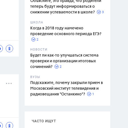
Объясните, это правда, что родители
теперь будут информироваться о
3
снижении успеваемости в школе?
ШКОЛА
спитание
Когда в 2018 году намечено
проведение основного периода ЕГЭ?
2
НОВОСТИ
Будет ли как-то улучшаться система
проверки и организации итоговых
2
сочинений?
ВУЗЫ
Подскажите, почему закрыли прием в
Московский институт телевидения и
1
радиовещания "Останкино"?
ЧАСТО ИЩУТ