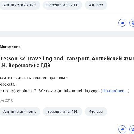
Английский язык
Верещагина И.Н.
4 класс
 Магомедов
. Lesson 32. Travelling and Transport. Английский язык
И.Н. Верещагина ГДЗ
омгите сделать задание правильно
rackets.
r (to fly)by plane. 2. We never (to take)much luggage (
Подробнее...
)
ря 2018
Английский язык
Верещагина И.Н.
4 класс