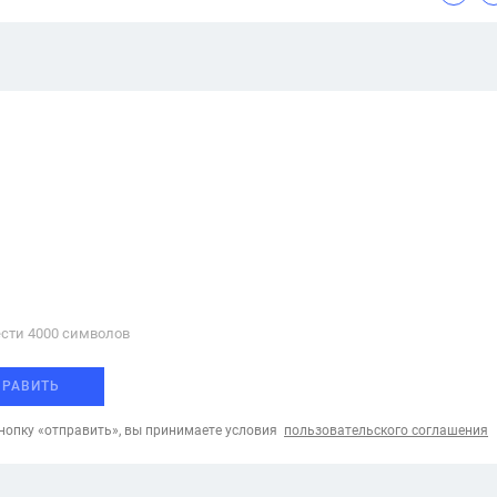
сти 4000 cимволов
ПРАВИТЬ
опку «отправить», вы принимаете условия
пользовательского соглашения