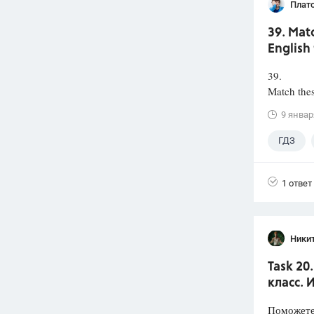
Плат
39. Mat
English 
39.
Match thes
9 январ
ГДЗ
1 ответ
Ники
Task 20
класс. 
Поможете