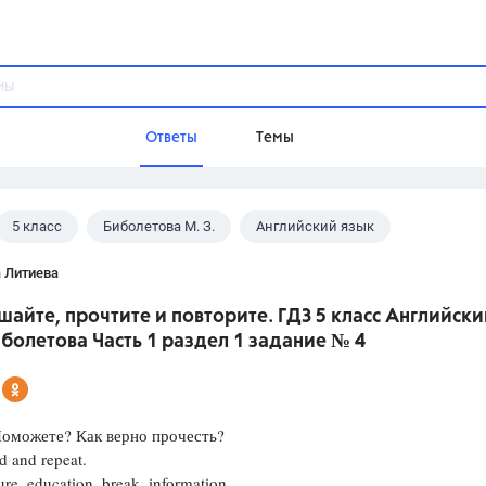
Ответы
Темы
5 класс
Биболетова М. З.
Английский язык
ы
Домашнее задание
Русский язык,
Химия,
Геометрия,
 Литиева
Обществознание,
Физика
айте, прочтите и повторите. ГДЗ 5 класс Английски
Школа
болетова Часть 1 раздел 1 задание № 4
9 класс,
8 класс,
11 класс,
10 клас
6 класс,
4 класс,
5 класс,
1 класс,
Учебники
Поможете? Как верно прочесть?
ad and repeat.
Разумовская М.М.,
Габриелян О.С
ure, education, break, information
Рудзитис Г.Е.,
Цыбулько И.П.,
Атан