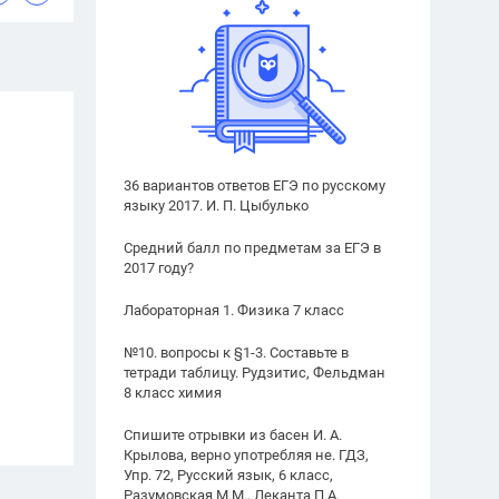
36 вариантов ответов ЕГЭ по русскому
языку 2017. И. П. Цыбулько
Средний балл по предметам за ЕГЭ в
2017 году?
Лабораторная 1. Физика 7 класс
№10. вопросы к §1-3. Составьте в
тетради таблицу. Рудзитис, Фельдман
8 класс химия
Спишите отрывки из басен И. А.
Крылова, верно употребляя не. ГДЗ,
Упр. 72, Русский язык, 6 класс,
Разумовская М.М., Леканта П.А.