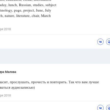
ay, lunch, Russian, studies, subject
Цветков Л. А.
nology, page, project, June, July
h, nature, literature, chair, March
Психология
Отношения,
Любовь,
Красота,
Во
ря 2018
ПОКАЗАТЬ ВСЕ
ира Малова
ласит, прослушать, прочесть и повторить. Так что вам лучше
ваться аудиозаписью)
ря 2018