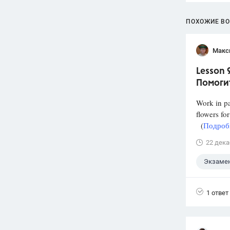
ПОХОЖИЕ В
Макс
Lesson 
Помогит
Work in pa
flowers fo
(
Подробн
22 дека
Экзаме
1 ответ