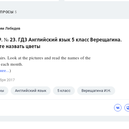
ОПРОСЫ
5
им Лебедев
9. № 23. ГДЗ Английский язык 5 класс Верещагина.
е назвать цветы
irs. Look at the pictures and read the names of the
r each month.
ее...
)
бря 2017
ны
Английский язык
5 класс
Верещагина И.Н.