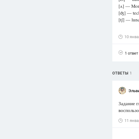
[ʌ] — Mond
Вузы
[ʤ] — tech
1752
ответа
[tʃ] — lunc
Олимпиады
82
ответа
10 янва
Spotlight
1551
ответ
1 ответ
ГИА
280
ответов
ОТВЕТЫ
1
Эльв
Задание г
воспользо
11 янва