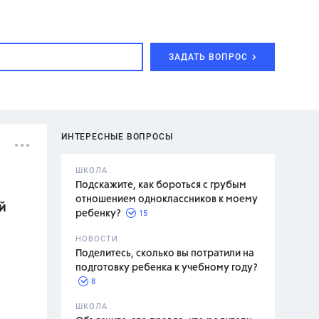
ЗАДАТЬ ВОПРОС
ИНТЕРЕСНЫЕ ВОПРОСЫ
ШКОЛА
Подскажите, как бороться с грубым
отношением одноклассников к моему
й
15
ребенку?
с,
7 класс,
НОВОСТИ
2 класс
Поделитесь, сколько вы потратили на
подготовку ребенка к учебному году?
8
.,
ШКОЛА
асян Л.С.,