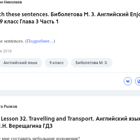
он Николаев
ch these sentences. Биболетова М. З. Английский Enj
9 класс Глава 3 Часть 1
e sentences. (
Подробнее...
)
я 2018
Английский язык
9 класс
Биболетова М. З.
та Рыжов
. Lesson 32. Travelling and Transport. Английский язык
И.Н. Верещагина ГДЗ
 мне составить небольшие изложения?