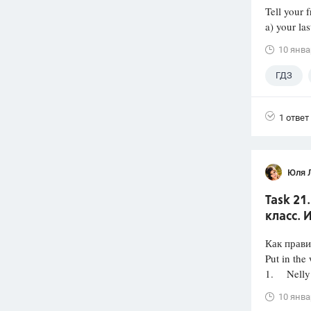
Tell your 
a) your las
10 янва
ГДЗ
1 ответ
Юля 
Task 21
класс. 
Как прави
Put in the 
1. Nelly
10 янва