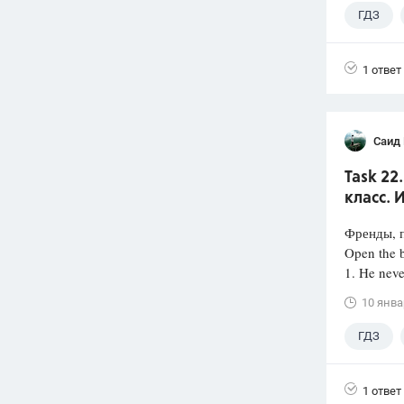
ГДЗ
1 ответ
Саид
Task 22
класс. 
Френды, п
Open the b
1. He neve
10 янва
ГДЗ
1 ответ