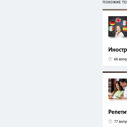
ПОХОЖИЕ Т
Иност
66 воп
Репети
77 воп