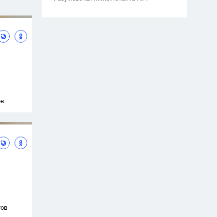
ов
тов