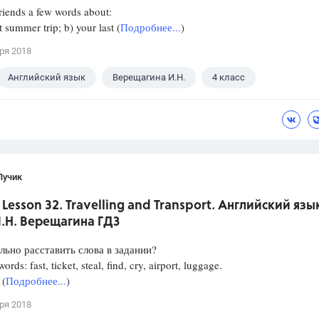
friends a few words about:
t summer trip; b) your last (
Подробнее...
)
ря 2018
Английский язык
Верещагина И.Н.
4 класс
Лучик
. Lesson 32. Travelling and Transport. Английский язык
И.Н. Верещагина ГДЗ
льно расставить слова в задании?
words: fast, ticket, steal, find, cry, airport, luggage.
 (
Подробнее...
)
ря 2018