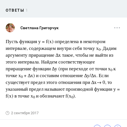
ОТВЕТЫ
1
Светлана Григорчук
Пусть функция у = f(x) определена в некотором
интервале, содержащем внутри себя точку х
. Дадим
0
аргументу приращение ∆x такое, чтобы не выйти из
этого интервала. Найдем соответствующее
приращение функции ∆у (при переходе от точки х
к
0
точке х
+ ∆х) и составим отношение ∆y/∆x. Если
0
существует предел этого отношения при ∆x→ 0, то
указанный предел называют производной функции у =
f(х) в точке х
и обозначают f(x
).
0
0
2 сентября 2017