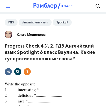
?
ГДЗ
Английский язык
Spotlight
6 класс
+1
Ваулина Ю.Е.
Ольга Медведева
Progress Check 4 № 2. ГДЗ Английский
язык Spotlight 6 класс Ваулина. Какие
тут противоположные слова?
Write the opposite.
1 interesting *...........................
2 delicious *...........................
3 nice *...........................