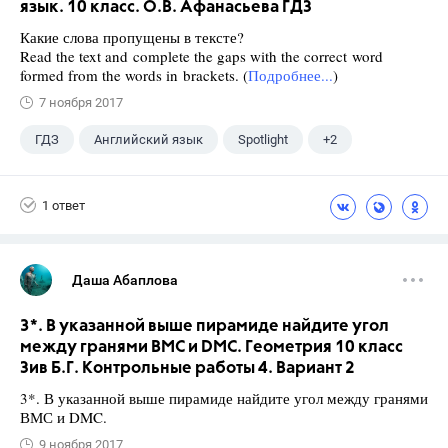
язык. 10 класс. О.В. Афанасьева ГДЗ
Какие слова пропущены в тексте?
Read the text and complete the gaps with the correct word
formed from the words in brackets. (
Подробнее...
)
7 ноября 2017
ГДЗ
Английский язык
Spotlight
+2
Афанасьева О. В.
10 класс
1 ответ
Даша Абаплова
3*. В указанной выше пирамиде найдите угол
между гранями ВМС и DMC. Геометрия 10 класс
Зив Б.Г. Контрольные работы 4. Вариант 2
3*. В указанной выше пирамиде найдите угол между гранями
ВМС и DMC.
9 ноября 2017