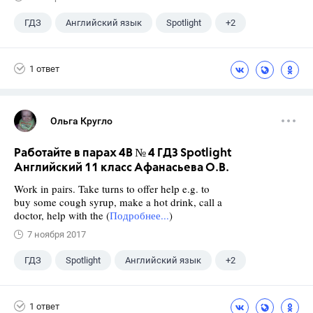
ГДЗ
Английский язык
Spotlight
+2
Афанасьева О. В.
10 класс
1 ответ
Ольга Кругло
Работайте в парах 4B № 4 ГДЗ Spotlight
Английский 11 класс Афанасьева О.В.
Work in pairs. Take turns to offer help e.g. to
buy some cough syrup, make a hot drink, call a
doctor, help with the (
Подробнее...
)
7 ноября 2017
ГДЗ
Spotlight
Английский язык
+2
11 класс
Афанасьева О. В.
1 ответ