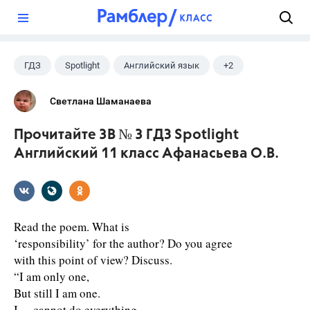
?
ГДЗ
Spotlight
Английский язык
+2
11 класс
Афанасьева О. В.
Светлана Шаманаева
Прочитайте 3B № 3 ГДЗ Spotlight
Английский 11 класс Афанасьева О.В.
Read the poem. What is
‘responsibility’ for the author? Do you agree
with this point of view? Discuss.
“I am only one,
But still I am one.
I cannot do everything.