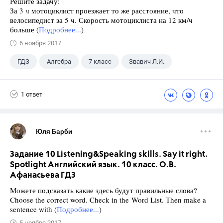
Решите задачу:
За 3 ч мотоциклист проезжает то же расстояние, что
велосипедист за 5 ч. Скорость мотоциклиста на 12 км/ч
больше (
Подробнее...
)
6 ноября 2017
ГДЗ
Алгебра
7 класс
Звавич Л.И.
1 ответ
Юля Барби
Задание 10 Listening&Speaking skills. Say it right.
Spotlight Английский язык. 10 класс. О.В.
Афанасьева ГДЗ
Можете подсказать какие здесь будут правильные слова?
Choose the correct word. Check in the Word List. Then make a
sentence with (
Подробнее...
)
5 ноября 2017