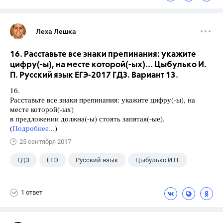
Леха Лешка
16. Расставьте все знаки препинания: укажите
цифру(-ы), на месте которой(-ых)... Цыбулько И.
П. Русский язык ЕГЭ-2017 ГДЗ. Вариант 13.
16.
Расставьте все знаки препинания: укажите цифру(-ы), на
месте которой(-ых)
в предложении должна(-ы) стоять запятая(-ые).
(
Подробнее...
)
25 сентября 2017
ГДЗ
ЕГЭ
Русский язык
Цыбулько И.П.
1 ответ