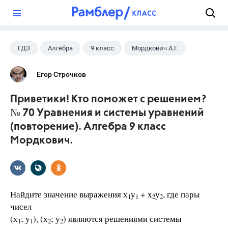
?
ГДЗ
Алгебра
9 класс
Мордкович А.Г.
Егор Строчков
Приветики! Кто поможет с решением?
№ 70 Уравнения и системы уравнений
(повторение). Алгебра 9 класс
Мордкович.
Найдите значение выражения х
у
+ х
у
, где пары
1
1
2
2
чисел
(х
; у
), (х
; у
) являются решениями системы
1
1
2
2