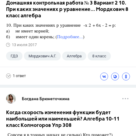
Домашняя контрольная работа № 3 Вариант 2 10.
При каких значениях р уравнение... Мордкович 8
класс алгебра
10. При каких значениях р уравнение -х 2 + 6х - 2 = р:
а) не имеет корней;
б) имеет один корень; (
Подробнее...
)
13 июля 2017
ГДЗ
Мордкович А.Г.
Алгебра
8 класс
1 ответ
Богдана Брюнеточкина
Когда скорость изменения функции будет
наибольшей или наименьшей? Алгебра 10-11
класс Колмогоров Упр 308
Совсем я в точных науках не сильна) Кто поможет?)