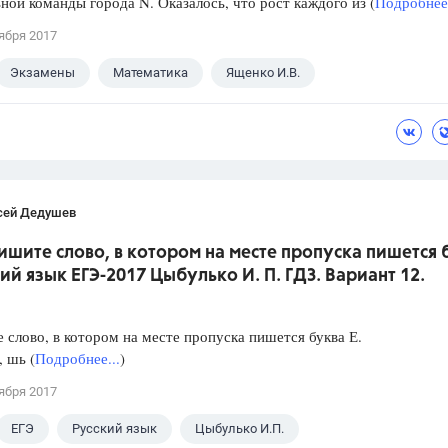
ной команды города N. Оказалось, что рост каждого из (
Подробнее.
ября 2017
Экзамены
Математика
Ященко И.В.
сей Дедушев
ишите слово, в котором на месте пропуска пишется 
кий язык ЕГЭ-2017 Цыбулько И. П. ГДЗ. Вариант 12.
слово, в котором на месте пропуска пишется буква Е.
, шь (
Подробнее...
)
ября 2017
ЕГЭ
Русский язык
Цыбулько И.П.