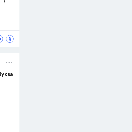
..
)
буква