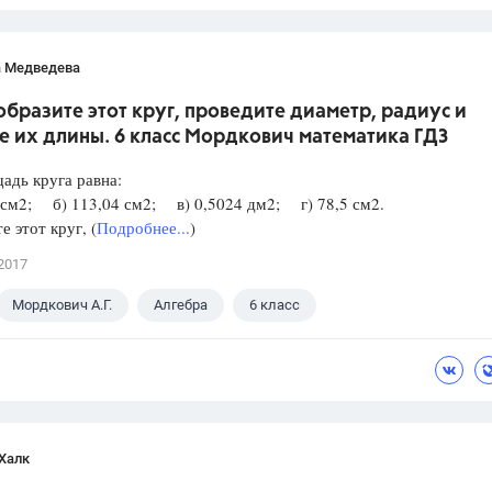
а Медведева
образите этот круг, проведите диаметр, радиус и
е их длины. 6 класс Мордкович математика ГДЗ
адь круга равна:
 см2; б) 113,04 см2; в) 0,5024 дм2; г) 78,5 см2.
е этот круг, (
Подробнее...
)
2017
Мордкович А.Г.
Алгебра
6 класс
Халк