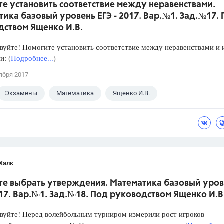
е установить соответствие между неравенствами.
ика базовый уровень ЕГЭ - 2017. Вар.№1. Зад.№17.
дством Ященко И.В.
уйте! Помогите установить соответствие между неравенствами и 
: (
Подробнее...
)
ября 2017
Экзамены
Математика
Ященко И.В.
Халк
те выбрать утверждения. Математика базовый уров
017. Вар.№1. Зад.№18. Под руководством Ященко И.В
уйте! Перед волейбольным турниром измерили рост игроков