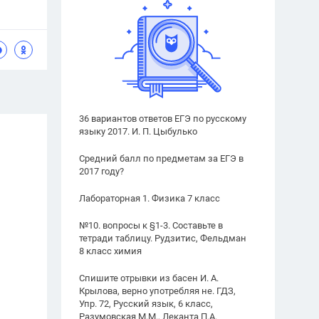
36 вариантов ответов ЕГЭ по русскому
языку 2017. И. П. Цыбулько
Средний балл по предметам за ЕГЭ в
2017 году?
Лабораторная 1. Физика 7 класс
№10. вопросы к §1-3. Составьте в
тетради таблицу. Рудзитис, Фельдман
8 класс химия
Спишите отрывки из басен И. А.
Крылова, верно употребляя не. ГДЗ,
Упр. 72, Русский язык, 6 класс,
Разумовская М.М., Леканта П.А.