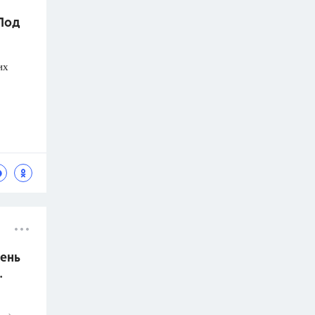
 Под
их
ень
.