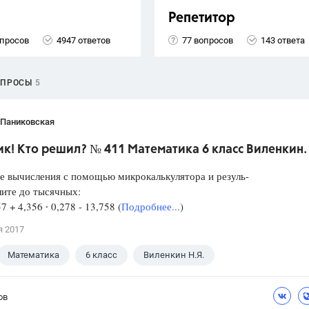
Репетитор
опросов
4947 ответов
77 вопросов
143 ответа
ОПРОСЫ
5
 Паниковская
к! Кто решил? № 411 Математика 6 класс Виленкин.
е вычисления с помощью микрокалькулятора и резуль-
лите до тысячных:
57 + 4,356 ∙ 0,278 - 13,758 (
Подробнее...
)
я 2017
Математика
6 класс
Виленкин Н.Я.
ов