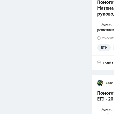
Помогит
Математ
руково
Здравств
решениями
25 сент
ЕГЭ
1 ответ
Халк 
Помоги
ЕГЭ - 2
Здравств