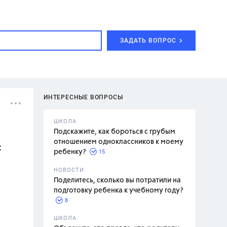
ЗАДАТЬ ВОПРОС
ИНТЕРЕСНЫЕ ВОПРОСЫ
ШКОЛА
Подскажите, как бороться с грубым
отношением одноклассников к моему
с
15
ребенку?
с,
7 класс,
НОВОСТИ
2 класс
Поделитесь, сколько вы потратили на
подготовку ребенка к учебному году?
8
.,
ШКОЛА
асян Л.С.,