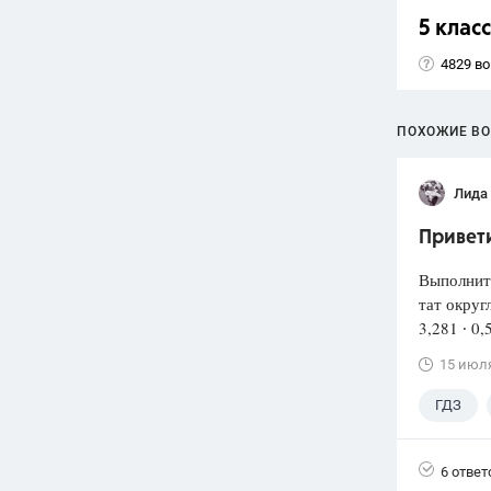
5 класс
4829 в
ПОХОЖИЕ В
Лида
Привети
Выполнит
тат округ
3,281 ∙ 0,
15 июл
ГДЗ
6 ответ