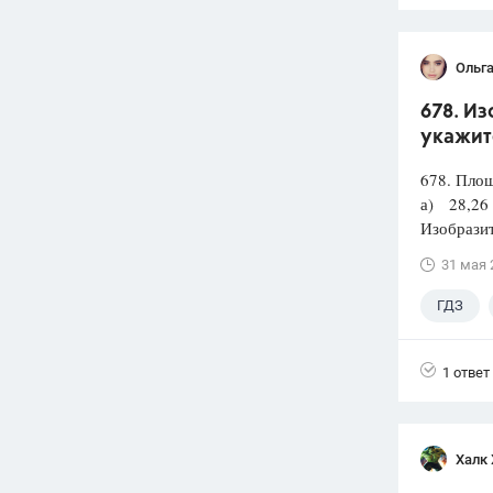
Ольг
678. Из
укажит
678. Площ
а) 28,26
Изобразит
31 мая 
ГДЗ
1 ответ
Халк 