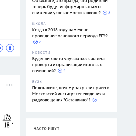
Объясните, это правда, что родители
теперь будут информироваться о
3
снижении успеваемости в школе?
ШКОЛА
спитание
Когда в 2018 году намечено
проведение основного периода ЕГЭ?
2
НОВОСТИ
Будет ли как-то улучшаться система
проверки и организации итоговых
2
сочинений?
ВУЗЫ
Подскажите, почему закрыли прием в
Московский институт телевидения и
1
радиовещания "Останкино"?
ЧАСТО ИЩУТ