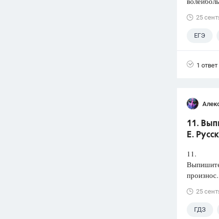
волейболь
25 сент
ЕГЭ
1 ответ
Алек
11. Вып
Е. Русс
11.
Выпишите 
произнос.
25 сент
ГДЗ