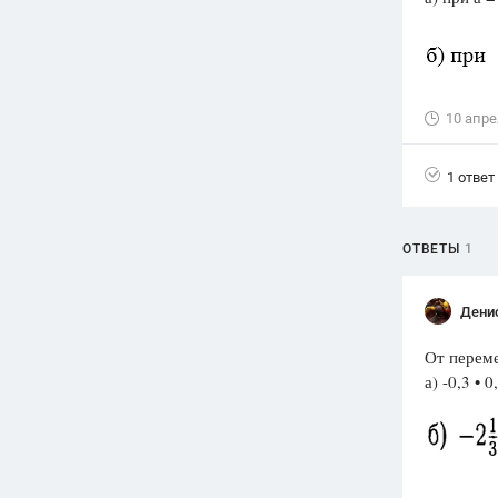
Вузы
1752
ответа
Олимпиады
10 апре
82
ответа
Spotlight
1 ответ
1551
ответ
ГИА
280
ответов
ОТВЕТЫ
1
Дени
От переме
а) -0,3 • 0