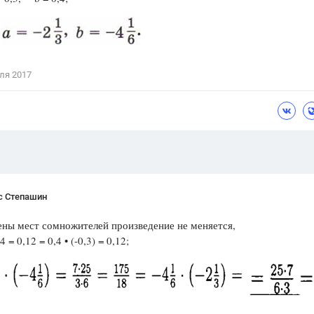
Цветков Л. А.
Психология
Отношения,
Любовь,
Красота,
Во
ля 2017
ПОКАЗАТЬ ВСЕ
с Степашин
ны мест сомножителей произведе­ние не меняется,
,4 = 0,12 = 0,4 • (-0,3) = 0,12;