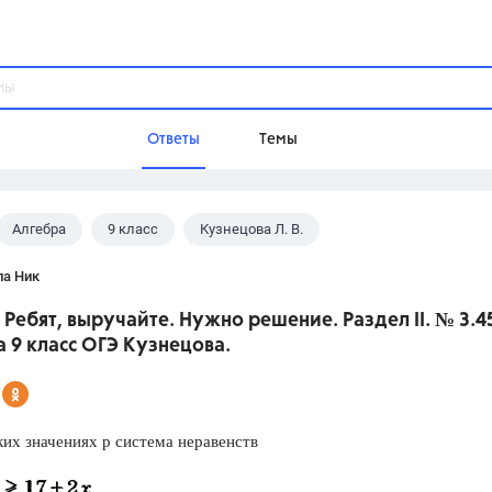
Ответы
Темы
Алгебра
9 класс
Кузнецова Л. В.
ы
Домашнее задание
Русский язык,
Химия,
Геометрия,
ла Ник
Обществознание,
Физика
 Ребят, выручайте. Нужно решение. Раздел II. № 3.4
Школа
 9 класс ОГЭ Кузнецова.
9 класс,
8 класс,
11 класс,
10 клас
6 класс,
4 класс,
5 класс,
1 класс,
Учебники
ких значениях р система неравенств
Разумовская М.М.,
Габриелян О.С
Рудзитис Г.Е.,
Цыбулько И.П.,
Атан