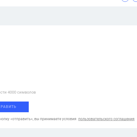
сти 4000 cимволов
ПРАВИТЬ
опку «отправить», вы принимаете условия
пользовательского соглашения