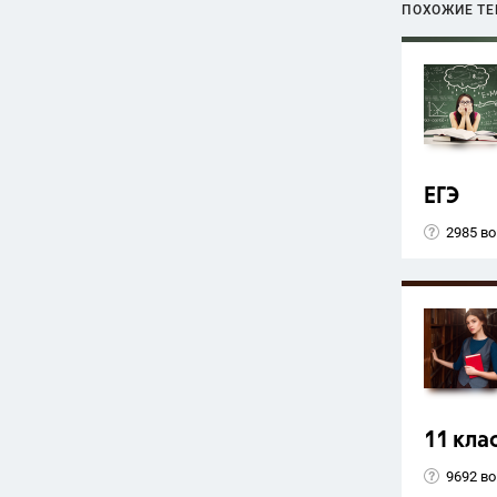
ПОХОЖИЕ Т
ЕГЭ
2985 в
11 кла
9692 в