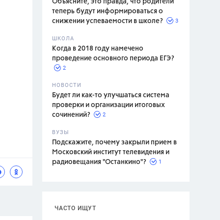
Объясните, это правда, что родители
теперь будут информироваться о
3
снижении успеваемости в школе?
ШКОЛА
спитание
Когда в 2018 году намечено
проведение основного периода ЕГЭ?
2
НОВОСТИ
Будет ли как-то улучшаться система
проверки и организации итоговых
2
сочинений?
ВУЗЫ
Подскажите, почему закрыли прием в
Московский институт телевидения и
1
радиовещания "Останкино"?
ЧАСТО ИЩУТ