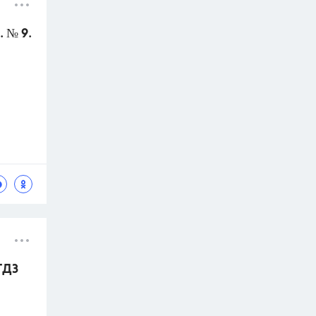
 № 9.
ГДЗ