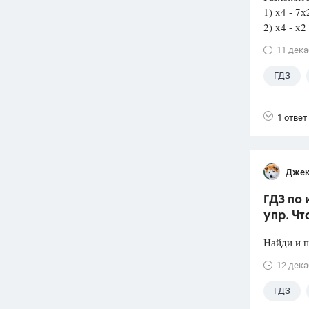
1) x4 - 7х
2) x4 - х2 
11 дека
ГДЗ
1 ответ
Джек
ГДЗ по 
упр. Чт
Найди и 
12 дека
ГДЗ