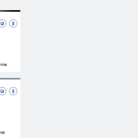
етов
тов