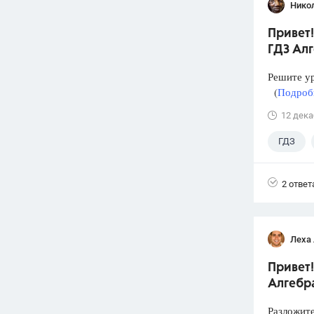
Нико
Привет!
ГДЗ Алг
Решите у
(
Подробн
12 дека
ГДЗ
2 ответ
Леха
Привет!
Алгебра
Разложит