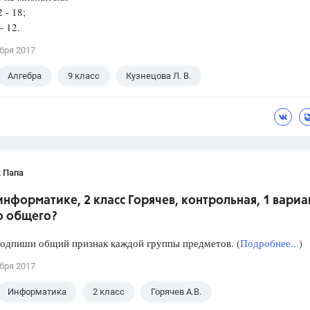
2 - 18;
- 12.
бря 2017
Алгебра
9 класс
Кузнецова Л. В.
 Папа
информатике, 2 класс Горячев, контрольная, 1 вариан
о общего?
подпиши общий признак каждой группы предметов. (
Подробнее...
)
бря 2017
Информатика
2 класс
Горячев А.В.