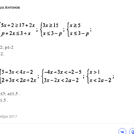
ша Антонов
2; р≤-2
-2.
≤3; а≤1,5 .
1,5 .
ября 2017