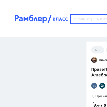
?
ГДЗ
Популярные тем
Нико
ГДЗ
67571
ответ
Привет!
ЕГЭ
Алгебра
3273
ответа
ОГЭ
3460
ответов
1) При ка
ФИПИ
30
ответов