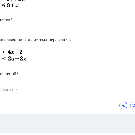
Цветков Л. А.
Психология
шения?
Отношения,
Любовь,
Красота,
Во
ких значениях а система неравенств
ПОКАЗАТЬ ВСЕ
 решений?
ября 2017