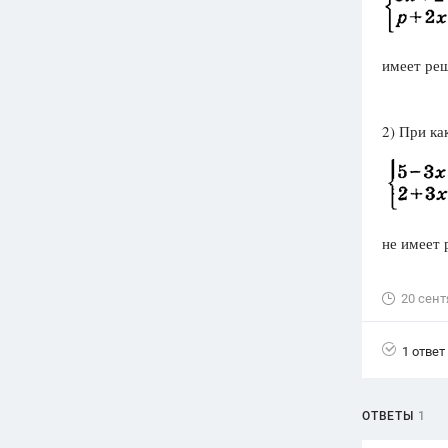
Вузы
1752
ответа
имеет ре
Олимпиады
82
ответа
2) При ка
Spotlight
1551
ответ
ГИА
280
ответов
не имеет
20 сент
1 ответ
ОТВЕТЫ
1