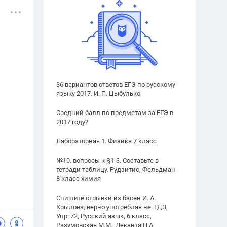
36 вариантов ответов ЕГЭ по русскому
языку 2017. И. П. Цыбулько
Средний балл по предметам за ЕГЭ в
2017 году?
Лабораторная 1. Физика 7 класс
№10. вопросы к §1-3. Составьте в
тетради таблицу. Рудзитис, Фельдман
8 класс химия
Спишите отрывки из басен И. А.
Крылова, верно употребляя не. ГДЗ,
Упр. 72, Русский язык, 6 класс,
Разумовская М.М., Леканта П.А.