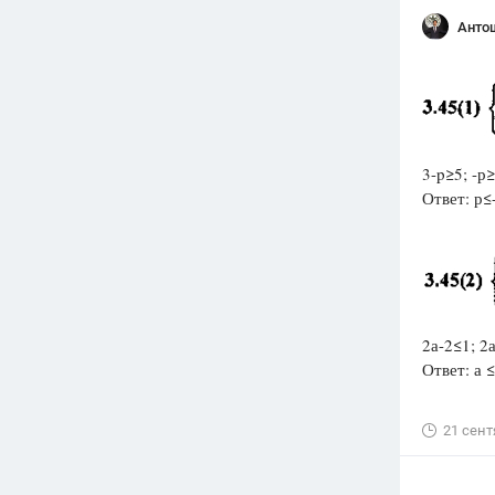
Анто
3-p≥5; -р≥
Ответ: р≤
2а-2≤1; 2а
Ответ: а ≤
21 сент