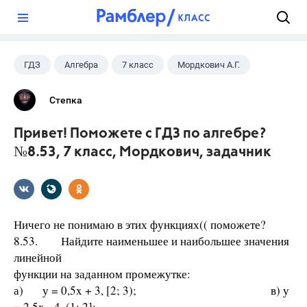
?
ГДЗ
Алгебра
7 класс
Мордкович А.Г.
Степка
Привет! Поможете с ГДЗ по алгебре?
№8.53, 7 класс, Мордкович, задачник
Ничего не понимаю в этих функциях(( поможете?
8.53. Найдите наименьшее и наибольшее значения
линейной
функции на заданном промежутке:
а) у = 0,5x + 3, [2; 3); в) у
= 2,5x - 4, (1; 2];