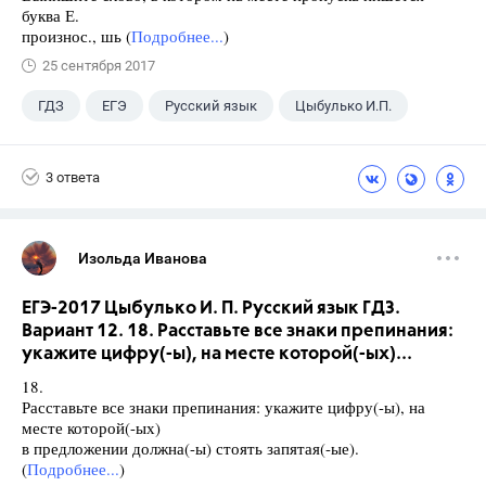
буква Е.
произнос., шь (
Подробнее...
)
25 сентября 2017
ГДЗ
ЕГЭ
Русский язык
Цыбулько И.П.
3 ответа
Изольда Иванова
ЕГЭ-2017 Цыбулько И. П. Русский язык ГДЗ.
Вариант 12. 18. Расставьте все знаки препинания:
укажите цифру(-ы), на месте которой(-ых)...
18.
Расставьте все знаки препинания: укажите цифру(-ы), на
месте которой(-ых)
в предложении должна(-ы) стоять запятая(-ые).
(
Подробнее...
)