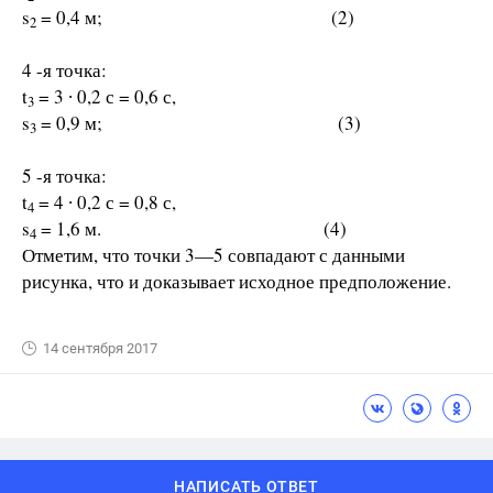
s
= 0,4 м; (2)
2
4 -я точка:
t
= 3 ∙ 0,2 с = 0,6 с,
3
s
= 0,9 м; (3)
3
5 -я точка:
t
= 4 ∙ 0,2 с = 0,8 с,
4
s
= 1,6 м. (4)
4
Отметим, что точки 3—5 совпадают с данными
рисунка, что и доказывает исходное предположение.
14 сентября 2017
НАПИСАТЬ ОТВЕТ