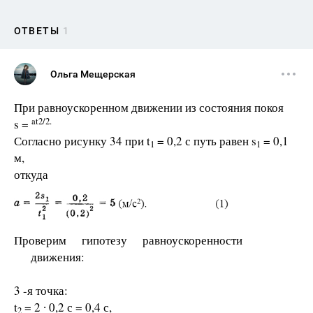
ОТВЕТЫ
1
Ольга Мещерская
При равноускоренном движении из состояния покоя
at2/2.
s =
Согласно рисунку 34 при t
= 0,2 с путь равен s
= 0,1
1
1
м,
откуда
Проверим гипотезу равноускоренности
движения:
3 -я точка:
t
= 2 ∙ 0,2 с = 0,4 с,
2