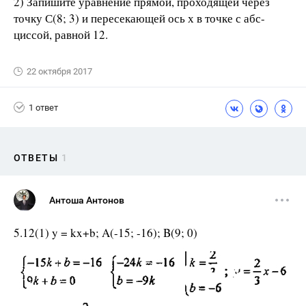
2) Запишите уравнение прямой, проходящей через
точку С(8; 3) и пересекающей ось х в точке с абс-
циссой, равной 12.
22 октября 2017
1 ответ
ОТВЕТЫ
1
Антоша Антонов
5.12(1) y = kx+b; A(-15; -16); B(9; 0)