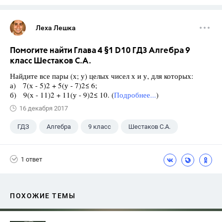
Леха Лешка
Помогите найти Глава 4 §1 D10 ГДЗ Алгебра 9
класс Шестаков С.А.
Найдите все пары (х; у) целых чисел х и у, для которых:
а) 7(х - 5)2 + 5(у - 7)2≤ 6;
б) 9(х - 11)2 + 11(у - 9)2≤ 10. (
Подробнее...
)
16 декабря 2017
ГДЗ
Алгебра
9 класс
Шестаков С.А.
1 ответ
ПОХОЖИЕ ТЕМЫ