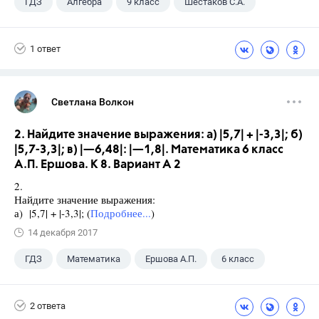
ГДЗ
Алгебра
9 класс
Шестаков С.А.
1 ответ
Светлана Волкон
2. Найдите значение выражения: а) |5,7| + |-3,3|; б)
|5,7-3,3|; в) |—6,48|: |—1,8|. Математика 6 класс
А.П. Ершова. К 8. Вариант А 2
2.
Найдите значение выражения:
а) |5,7| + |-3,3|; (
Подробнее...
)
14 декабря 2017
ГДЗ
Математика
Ершова А.П.
6 класс
2 ответа