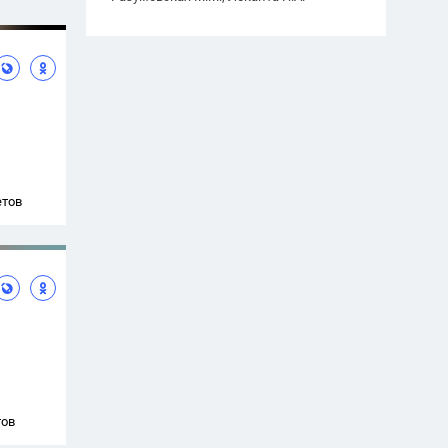
етов
тов