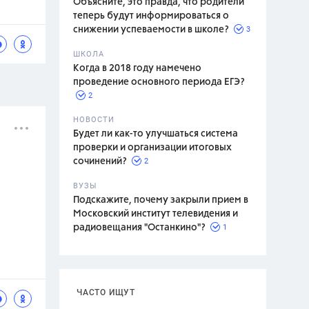
Объясните, это правда, что родители
теперь будут информироваться о
3
снижении успеваемости в школе?
ШКОЛА
спитание
Когда в 2018 году намечено
проведение основного периода ЕГЭ?
2
НОВОСТИ
Будет ли как-то улучшаться система
проверки и организации итоговых
2
сочинений?
ВУЗЫ
Подскажите, почему закрыли прием в
Московский институт телевидения и
1
радиовещания "Останкино"?
ЧАСТО ИЩУТ