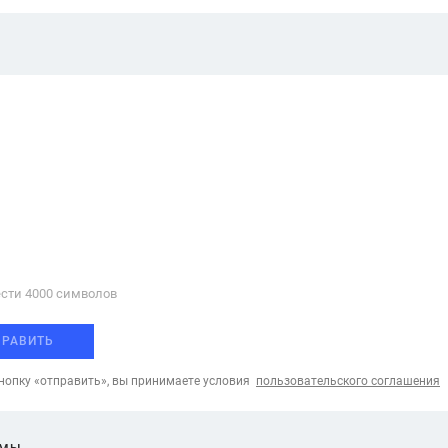
сти 4000 cимволов
ПРАВИТЬ
опку «отправить», вы принимаете условия
пользовательского соглашения