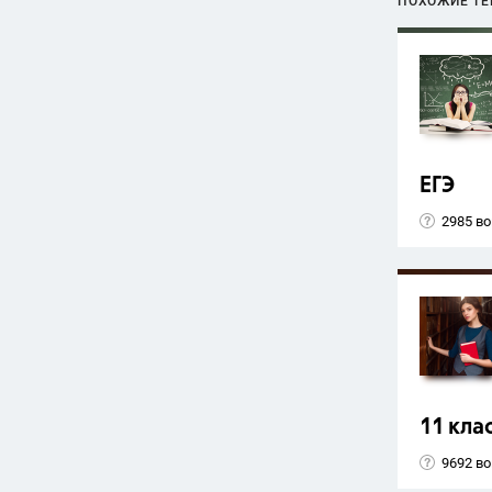
ПОХОЖИЕ Т
ЕГЭ
2985 в
11 кла
9692 в