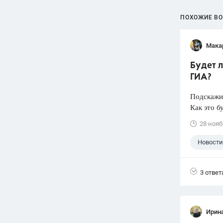
ПОХОЖИЕ В
Мака
Будет л
ГИА?
Подскажит
Как это б
28 нояб
Новости
3 ответ
Ирин