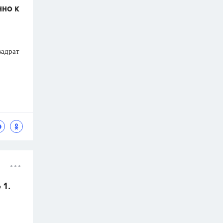
нно к
вадрат
 1.