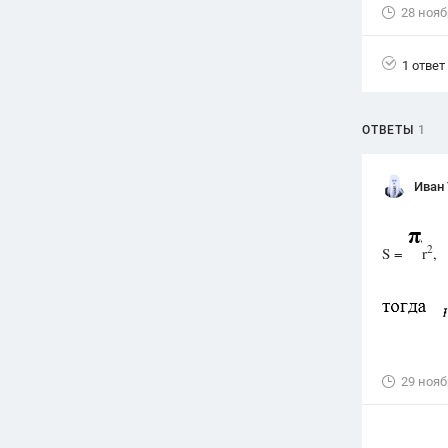
28 нояб
Вузы
1752
ответа
1 ответ
Олимпиады
82
ответа
ОТВЕТЫ
1
Spotlight
1551
ответ
Иван
ГИА
280
ответов
2
S =
r
,
29 нояб