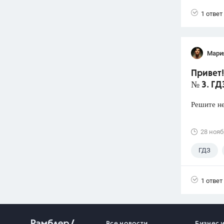
1 ответ
Мари
Привет!
№ 3. ГД
Решите нер
28 нояб
ГДЗ
1 ответ