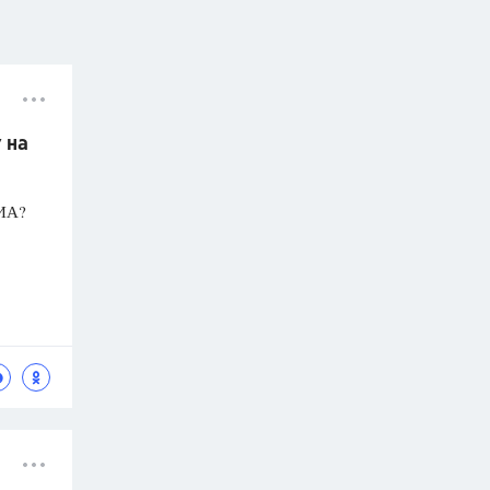
 на
ГИА?