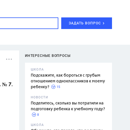
ЗАДАТЬ ВОПРОС
ИНТЕРЕСНЫЕ ВОПРОСЫ
ШКОЛА
Подскажите, как бороться с грубым
отношением одноклассников к моему
 № 7.
15
ребенку?
с,
7 класс,
НОВОСТИ
2 класс
Поделитесь, сколько вы потратили на
подготовку ребенка к учебному году?
8
.,
ШКОЛА
асян Л.С.,