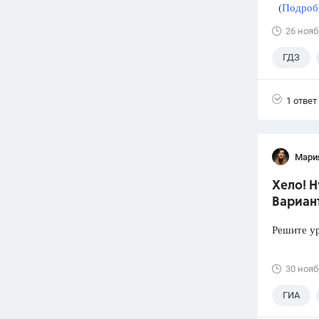
(
Подробн
26 нояб
ГДЗ
1 ответ
Мари
Хело! 
Вариант
Решите ур
30 нояб
ГИА