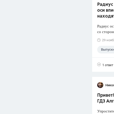
Радиус 
оси впи
находят
Радиус ос
со сторон
29 нояб
Выпуск
1 ответ
Нико
Привет!
ГДЗ Алг
Упростит