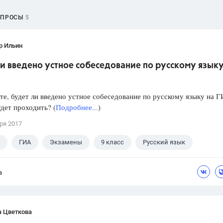
ОПРОСЫ
5
р Ильин
и введено устное собеседование по русскому языку
е, будет ли введено устное собеседование по русскому языку на 
удет проходить? (
Подробнее...
)
ря 2017
ГИА
Экзамены
9 класс
Русский язык
а
а Цветкова