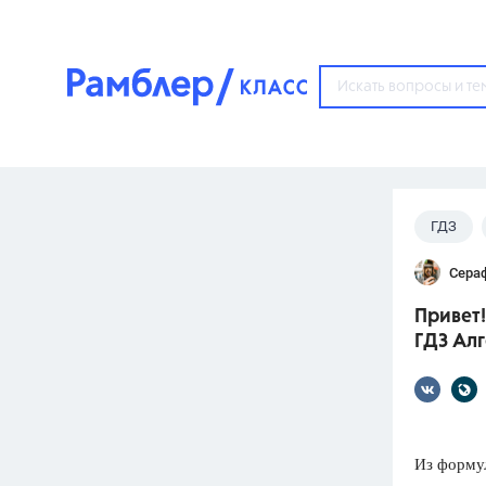
?
ГДЗ
Популярные тем
Сера
ГДЗ
67571
ответ
Привет!
ЕГЭ
ГДЗ Алг
3273
ответа
ОГЭ
3460
ответов
Из форму
ФИПИ
30
ответов