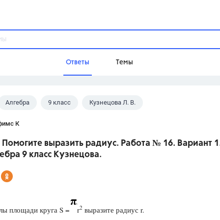
Ответы
Темы
Алгебра
9 класс
Кузнецова Л. В.
ы
Домашнее задание
Русский язык,
Химия,
Геометрия,
фимс К
Обществознание,
Физика
 Помогите выразить радиус. Работа № 16. Вариант 1.
Школа
ебра 9 класс Кузнецова.
9 класс,
8 класс,
11 класс,
10 клас
6 класс,
4 класс,
5 класс,
1 класс,
Учебники
2
Разумовская М.М.,
Габриелян О.С
лы площади круга S =
r
выразите радиус r.
Рудзитис Г.Е.,
Цыбулько И.П.,
Атан