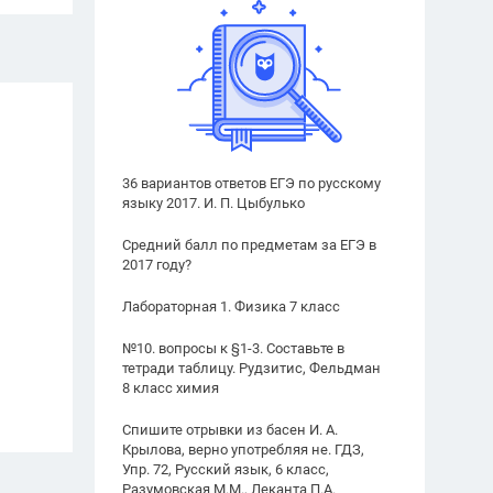
36 вариантов ответов ЕГЭ по русскому
языку 2017. И. П. Цыбулько
Средний балл по предметам за ЕГЭ в
2017 году?
Лабораторная 1. Физика 7 класс
№10. вопросы к §1-3. Составьте в
тетради таблицу. Рудзитис, Фельдман
8 класс химия
Спишите отрывки из басен И. А.
Крылова, верно употребляя не. ГДЗ,
Упр. 72, Русский язык, 6 класс,
Разумовская М.М., Леканта П.А.