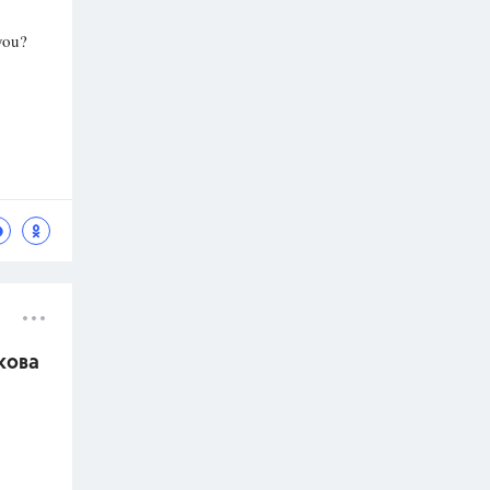
 you?
кова