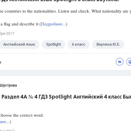
he countries to the nationalities. Listen and check. What nationality are
a flag and describe it (
Подробнее...
)
бря 2017
Английский язык
Spotlight
6 класс
Ваулина Ю.Е.
а
 Шустрова
Раздел 4A № 4 ГДЗ Spotlight Английский 4 класс Бы
hoose the correct word.
ее...
)