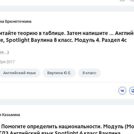
ана Брюнеточкина
итайте теорию в таблице. Затем напишите ... Англи
е, Spotlight Ваулина 8 класс. Модуль 4. Раздел 4с
е...
)
бря 2017
Английский язык
Ваулина Ю.Е.
8 класс
я Казьмина
! Помогите определить национальности. Модуль (Mo
 ГДЗ Английский язык Spotlight 6 класс Ваулина.