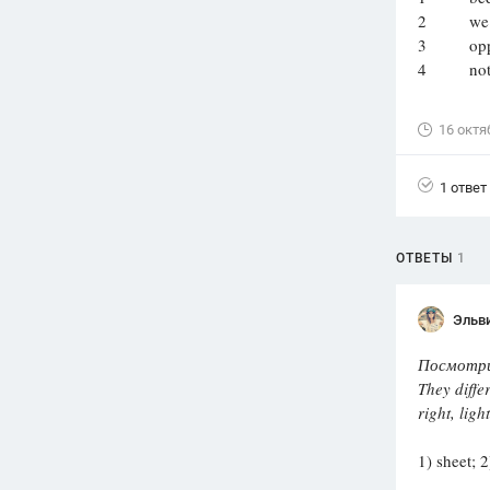
2 we keep 
Вузы
3 oppos
1752
ответа
4 not
Олимпиады
82
ответа
16 октя
Spotlight
1551
ответ
1 ответ
ГИА
280
ответов
ОТВЕТЫ
1
Эльв
Посмотри
They diff
right, lig
1) sheet; 2