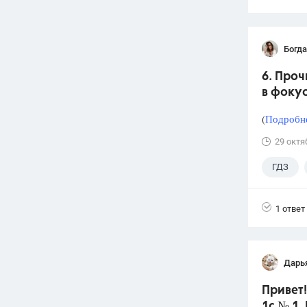
Богд
6. Проч
в фокус
(
Подробне
29 октя
ГДЗ
1 ответ
Дарь
Привет
1c № 1.