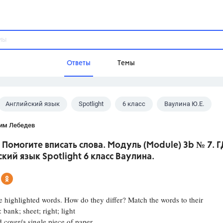
Ответы
Темы
Английский язык
Spotlight
6 класс
Ваулина Ю.Е.
ы
Домашнее задание
Русский язык,
Химия,
Геометрия,
им Лебедев
Обществознание,
Физика
 Помогите вписать слова. Модуль (Module) 3b № 7. Г
Школа
кий язык Spotlight 6 класс Ваулина.
9 класс,
8 класс,
11 класс,
10 клас
6 класс,
4 класс,
5 класс,
1 класс,
Учебники
e highlighted words. How do they differ? Match the words to their
: bank; sheet; right; light
Разумовская М.М.,
Габриелян О.С
r/а single piece of paper ................
Рудзитис Г.Е.,
Цыбулько И.П.,
Атан