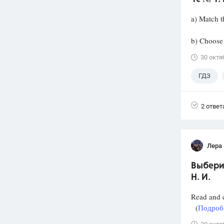
a) Match t
b) Choose 
30 октя
ГДЗ
2 ответ
Лера
Выбери 
Н. И.
Read and c
(
Подробн