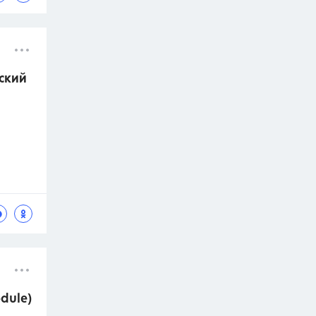
йский
dule)