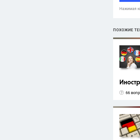
Нажимая кн
ПОХОЖИЕ Т
Иност
66 воп