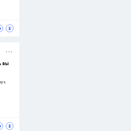
ь вы
вух