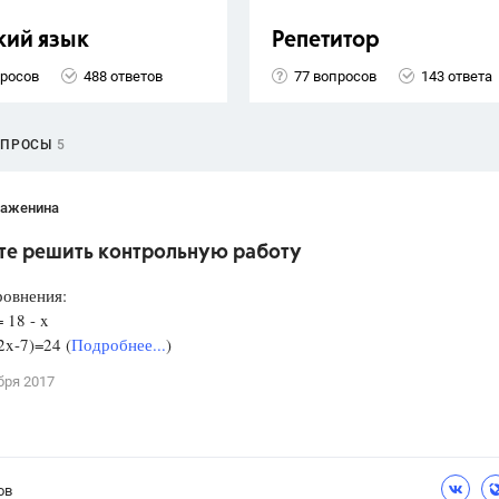
кий язык
Репетитор
просов
488 ответов
77 вопросов
143 ответа
ОПРОСЫ
5
Важенина
те решить контрольную работу
ровнения:
= 18 - x
2x-7)=24 (
Подробнее...
)
бря 2017
ов