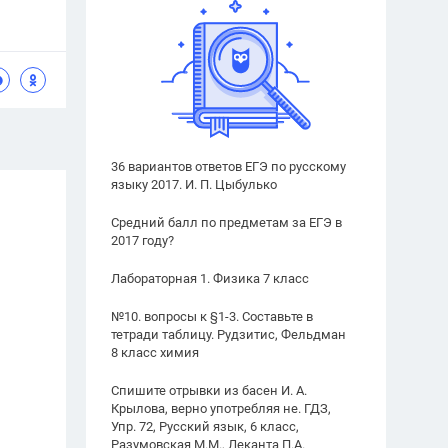
36 вариантов ответов ЕГЭ по русскому
языку 2017. И. П. Цыбулько
Средний балл по предметам за ЕГЭ в
2017 году?
Лабораторная 1. Физика 7 класс
№10. вопросы к §1-3. Составьте в
тетради таблицу. Рудзитис, Фельдман
8 класс химия
Спишите отрывки из басен И. А.
Крылова, верно употребляя не. ГДЗ,
Упр. 72, Русский язык, 6 класс,
Разумовская М.М., Леканта П.А.