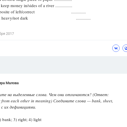
money in/sides of a river ...............
Цветков Л. А.
ite of left/correct .............
 heavy/not dark .............
Психология
Отношения,
Любовь,
Красота,
Во
бря 2017
ПОКАЗАТЬ ВСЕ
ира Малова
те на выделенные слова. Чем они отличаются? (Ответ:
er from each other in meaning) Соедините слова — bank, sheet,
ht с их дефинициями.
) bank; 3) right; 4) light