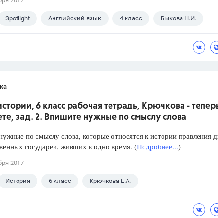
бря 2017
Spotlight
Английский язык
4 класс
Быкова Н.И.
ка
истории, 6 класс рабочая тетрадь, Крючкова - тепер
ете, зад. 2. Впишите нужные по смыслу слова
ужные по смыслу слова, которые относятся к истории правления д
енных государей, живших в одно время. (
Подробнее...
)
бря 2017
История
6 класс
Крючкова Е.А.