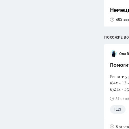
Немец
450 во
ПОХОЖИЕ В
Оля 
Помоги
Решите у
а)4x - 12 
б)21x - 5(
31 октя
ГДЗ
5 ответ