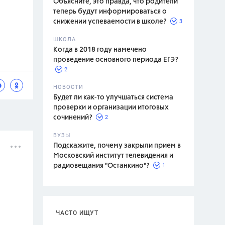
Объясните, это правда, что родители
теперь будут информироваться о
3
снижении успеваемости в школе?
ШКОЛА
спитание
Когда в 2018 году намечено
проведение основного периода ЕГЭ?
2
НОВОСТИ
Будет ли как-то улучшаться система
проверки и организации итоговых
2
сочинений?
ВУЗЫ
Подскажите, почему закрыли прием в
Московский институт телевидения и
1
радиовещания "Останкино"?
ЧАСТО ИЩУТ