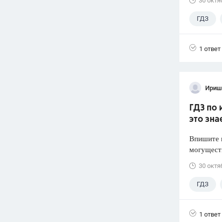
30 октя
ГДЗ
1 ответ
Ириш
ГДЗ по 
это зна
Впишите н
могуществ
30 октя
ГДЗ
1 ответ