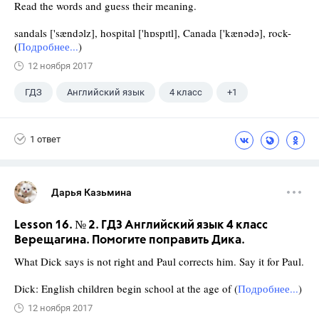
Read the words and guess their meaning.
sandals ['sændəlz], hospital ['hɒspɪtl], Canada ['kænədə], rock-
(
Подробнее...
)
12 ноября 2017
ГДЗ
Английский язык
4 класс
+1
Верещагина И.Н.
1 ответ
Дарья Казьмина
Lesson 16. № 2. ГДЗ Английский язык 4 класс
Верещагина. Помогите поправить Дика.
What Dick says is not right and Paul corrects him. Say it for Paul.
Dick: English children begin school at the age of (
Подробнее...
)
12 ноября 2017