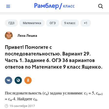
?
ГДЗ
Математика
ОГЭ
9 класс
+1
Ященко И.В.
Леха Лешка
Привет! Помогите с
последовательностью. Вариант 29.
Часть 1. Задание 6. ОГЭ 36 вариантов
ответов по Математике 9 класс Ященко.
Последовательность (с
) задана условиями: с
= 5, с
n
1
n+1
= с
-4. Найдите с
.
n
6
19 сентября 2017