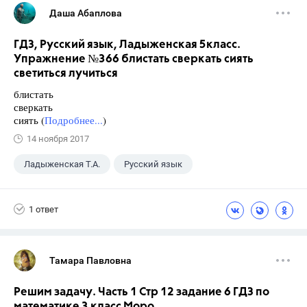
Даша Абаплова
ГДЗ, Русский язык, Ладыженская 5класс.
Упражнение №366 блистать сверкать сиять
светиться лучиться
блистать
сверкать
сиять (
Подробнее...
)
14 ноября 2017
Ладыженская Т.А.
Русский язык
5 класс
+1
ГДЗ
1 ответ
Тамара Павловна
Решим задачу. Часть 1 Стр 12 задание 6 ГДЗ по
математике 3 класс Моро