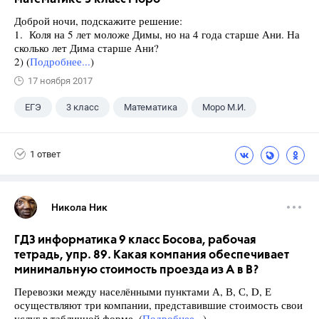
Доброй ночи, подскажите решение:
1. Коля на 5 лет моложе Димы, но на 4 года старше Ани. На
сколько лет Дима старше Ани?
2) (
Подробнее...
)
17 ноября 2017
ЕГЭ
3 класс
Математика
Моро М.И.
1 ответ
Никола Ник
ГДЗ информатика 9 класс Босова, рабочая
тетрадь, упр. 89. Какая компания обеспечивает
минимальную стоимость проезда из А в В?
Перевозки между населёнными пунктами А, В, С, D, Е
осуществляют три компании, представившие стоимость свои
услуг в табличной форме. (
Подробнее...
)