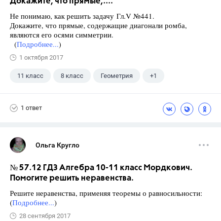
Докажите, что прямые,....
Не понимаю, как решить задачу Гл.V №441.
Докажите, что прямые, содержащие диагонали ромба,
являются его осями симметрии.
(
Подробнее...
)
1 октября 2017
11 класс
8 класс
Геометрия
+1
Атанасян Л.С.
1 ответ
Ольга Кругло
№ 57.12 ГДЗ Алгебра 10-11 класс Мордкович.
Помогите решить неравенства.
Решите неравенства, применяя теоремы о равносильности:
(
Подробнее...
)
28 сентября 2017