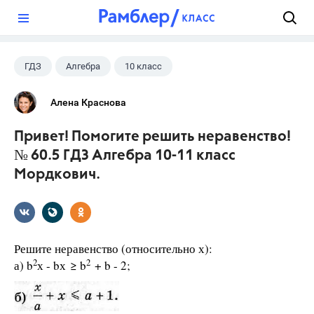
?
ГДЗ
Алгебра
10 класс
11 класс
+1
Мордкович А.Г.
Алена Краснова
Привет! Помогите решить неравенство!
№ 60.5 ГДЗ Алгебра 10-11 класс
Мордкович.
Решите неравенство (относительно х):
2
2
а) b
х - bх ≥ b
+ b - 2;