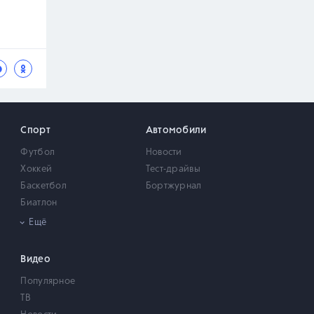
Спорт
Автомобили
Футбол
Новости
Хоккей
Тест-драйвы
Баскетбол
Бортжурнал
Биатлон
Теннис
Ещё
Автоспорт/Мотоспорт
Бокс
Видео
MMA
Популярное
Киберспорт
ТВ
Волейбол