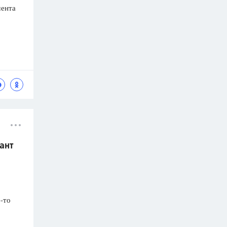
мента
ант
-то