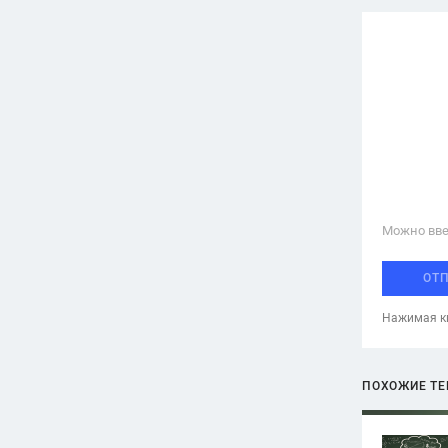
Можно вве
ОТ
Нажимая кн
ПОХОЖИЕ Т