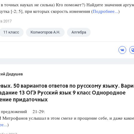
в точных науках не сильна) Кто поможет?) Найдите значения аргу
утка [-2; 5], при которых скорость изменения (
Подробнее...
)
та 2017
11 класс
Колмогоров А.Н.
Алгебра
сей Дедушев
вых. 50 вариантов ответов по русскому языку. Вари
Задание 13 ОГЭ Русский язык 9 класс Однородное
ение придаточных
редложений 21-29:
итрофанов услышал в этом смехе и прощение себе, и даже какое
е...
)