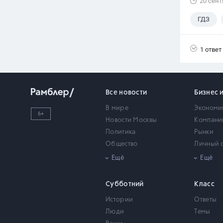
20 сент
ГДЗ
1 ответ
Все новости
Бизнес 
В мире
Экономи
6+
Новости Москвы
Компани
Политика
Рынки
Общество
Личный 
Происшествия
Недвижи
Ещё
Ещё
Армия
Наука и техника
Субботний
Класс
Шоу-бизнес
Истории
Ответы
Видео
Люди
Темы
Статьи