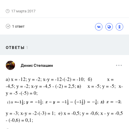
17 марта 2017
1 ответ
ОТВЕТЫ
1
Денис Степашин
а) х = -12; у = -2; х-у = -12-(-2) = -10; б) х =
-4,5; у = -2; х-у = -4,5 - (-2) = 2,5; в) х = -5; у = -5; х-
у = -5 -(-5) = 0;
у = -3; х-у = -2-(-3) = 1; е) х = -0,5; у = -0,6; х - у = -0,5
- (-0,6) = 0,1;