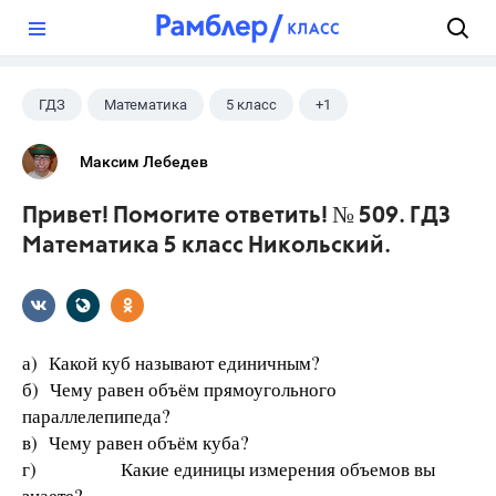
?
ГДЗ
Математика
5 класс
+1
Никольский С.М.
Максим Лебедев
Привет! Помогите ответить! № 509. ГДЗ
Математика 5 класс Никольский.
а) Какой куб называют единичным?
б) Чему равен объём прямоугольного
параллелепипеда?
в) Чему равен объём куба?
г) Какие единицы измерения объемов вы
знаете?