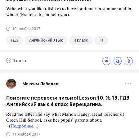
Write what you like (dislike) to have for dinner in summer and in
winter (Exercise 6 can help you).
10 ноября 2017
ГДЗ
Английский язык
4 класс
+1
Верещагина И.Н.
1 ответ
Максим Лебедев
Помогите перевести письмо! Lesson 10. № 13. ГДЗ
Английский язык 4 класс Верещагина.
Read the letter and say what Marion Hailey. Head Teacher of
Green Hill School, asks her pupils’ parents about.
(
Подробнее...
)
11 ноября 2017