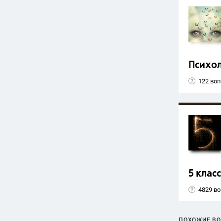
Психо
122 во
5 класс
4829 в
ПОХОЖИЕ В