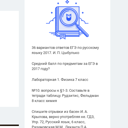
36 вариантов ответов ЕГЭ по русскому
языку 2017. И. П. Цыбулько
Средний балл по предметам за ЕГЭ в
2017 году?
Лабораторная 1. Физика 7 класс
№10. вопросы к §1-3. Составьте в
тетради таблицу. Рудзитис, Фельдман
8 класс химия
Спишите отрывки из басен И. А.
Крылова, верно употребляя не. ГДЗ,
Упр. 72, Русский язык, 6 класс,
Разумовская М.М., Леканта П.А.