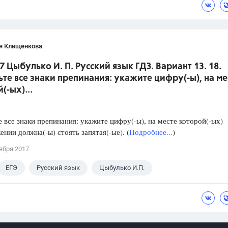
я Клищенкова
7 Цыбулько И. П. Русский язык ГДЗ. Вариант 13. 18.
ьте все знаки препинания: укажите цифру(-ы), на ме
(-ых)...
е все знаки препинания: укажите цифру(-ы), на месте которой(-ых)
ении должна(-ы) стоять запятая(-ые). (
Подробнее...
)
ября 2017
ЕГЭ
Русский язык
Цыбулько И.П.