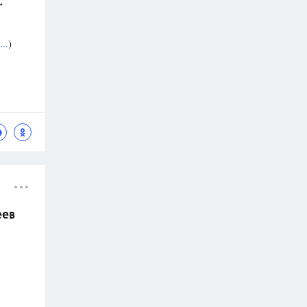
.
..
)
еев