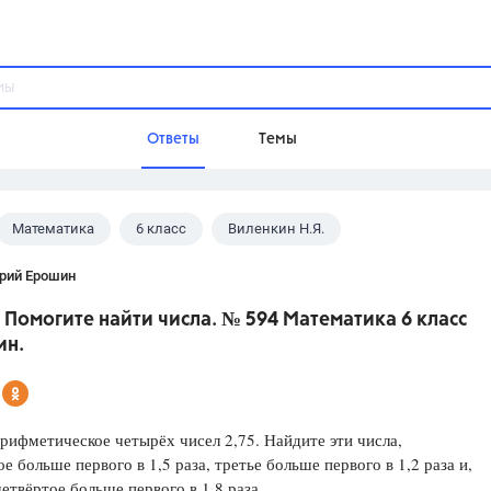
Ответы
Темы
Математика
6 класс
Виленкин Н.Я.
ы
Домашнее задание
Русский язык,
Химия,
Геометрия,
рий Ерошин
Обществознание,
Физика
 Помогите найти числа. № 594 Математика 6 класс
Школа
ин.
9 класс,
8 класс,
11 класс,
10 клас
6 класс,
4 класс,
5 класс,
1 класс,
Учебники
рифметическое четырёх чисел 2,75. Найдите эти числа,
ое больше первого в 1,5 раза, третье больше первого в 1,2 раза и,
Разумовская М.М.,
Габриелян О.С
четвёртое больше первого в 1,8 раза.
Рудзитис Г.Е.,
Цыбулько И.П.,
Атан