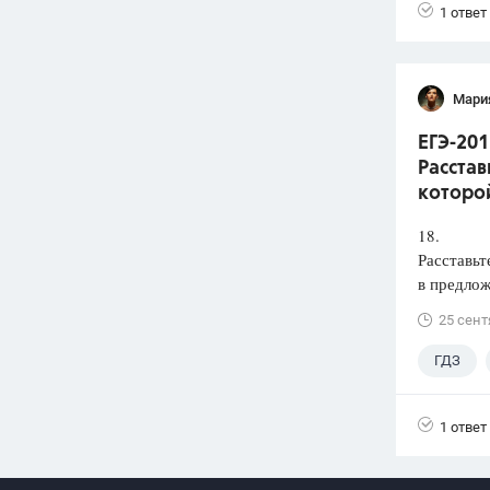
1 ответ
Мари
ЕГЭ-201
Расстав
которой
18.
Расставьт
в предлож
25 сент
ГДЗ
1 ответ