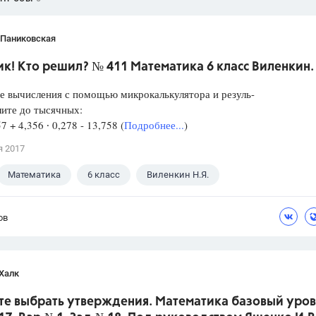
 Паниковская
к! Кто решил? № 411 Математика 6 класс Виленкин.
е вычисления с помощью микрокалькулятора и резуль-
лите до тысячных:
57 + 4,356 ∙ 0,278 - 13,758 (
Подробнее...
)
я 2017
Математика
6 класс
Виленкин Н.Я.
ов
Халк
те выбрать утверждения. Математика базовый уров