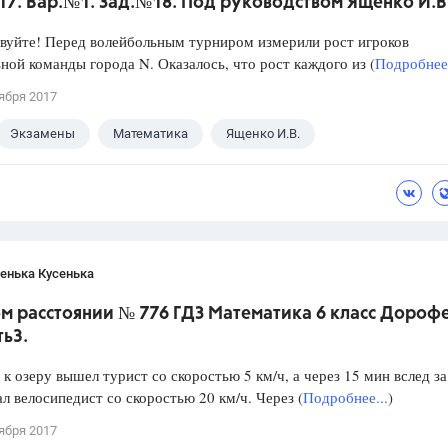
017. Вар.№1. Зад.№18. Под руководством Ященко И.В
уйте! Перед волейбольным турниром измерили рост игроков
ной команды города N. Оказалось, что рост каждого из (
Подробнее.
ября 2017
Экзамены
Математика
Ященко И.В.
енька Кусенька
м расстоянии № 776 ГДЗ Математика 6 класс Дороф
ть3.
 к озеру вышел турист со скоростью 5 км/ч, а через 15 мин вслед за
л велосипедист со скоростью 20 км/ч. Через (
Подробнее...
)
ября 2017