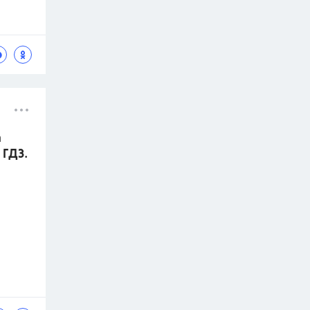
а
 ГДЗ.