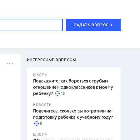
ЗАДАТЬ ВОПРОС
ИНТЕРЕСНЫЕ ВОПРОСЫ
ШКОЛА
Подскажите, как бороться с грубым
отношением одноклассников к моему
15
ребенку?
с,
7 класс,
НОВОСТИ
2 класс
Поделитесь, сколько вы потратили на
подготовку ребенка к учебному году?
8
.,
ШКОЛА
асян Л.С.,