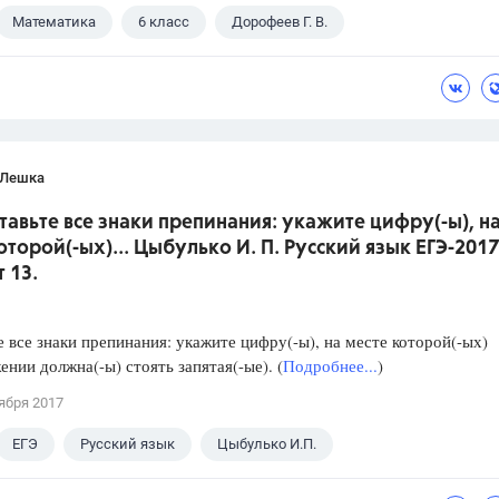
Математика
6 класс
Дорофеев Г. В.
 Лешка
ставьте все знаки препинания: укажите цифру(-ы), н
оторой(-ых)... Цыбулько И. П. Русский язык ЕГЭ-2017
 13.
е все знаки препинания: укажите цифру(-ы), на месте которой(-ых)
ении должна(-ы) стоять запятая(-ые). (
Подробнее...
)
ября 2017
ЕГЭ
Русский язык
Цыбулько И.П.