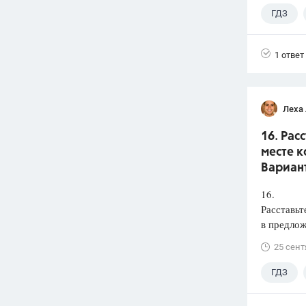
ГДЗ
1 ответ
Леха
16. Рас
месте к
Вариант
16.
Расставьт
в предлож
25 сент
ГДЗ