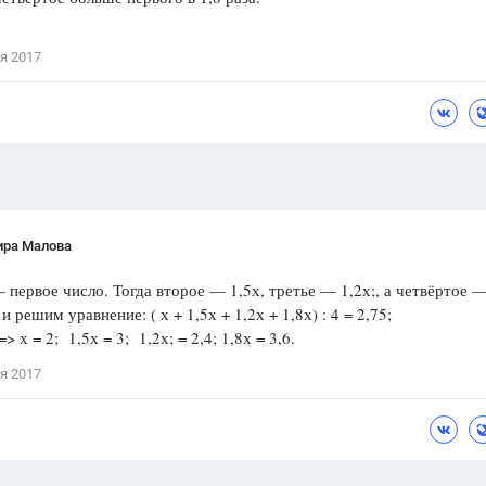
Цветков Л. А.
я 2017
Психология
Отношения,
Любовь,
Красота,
Во
ПОКАЗАТЬ ВСЕ
ира Малова
 первое число. Тогда второе — 1,5х, третье — 1,2х;, а четвёртое —
 решим уравнение: ( х + 1,5х + 1,2х + 1,8х) : 4 = 2,75;
=> х = 2; 1,5х = 3; 1,2х; = 2,4; 1,8х = 3,6.
я 2017