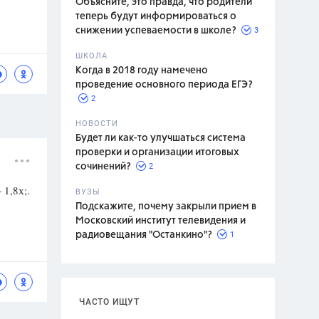
Объясните, это правда, что родители
теперь будут информироваться о
3
снижении успеваемости в школе?
ШКОЛА
спитание
Когда в 2018 году намечено
проведение основного периода ЕГЭ?
2
НОВОСТИ
Будет ли как-то улучшаться система
проверки и организации итоговых
2
сочинений?
 1,8х;.
ВУЗЫ
Подскажите, почему закрыли прием в
Московский институт телевидения и
1
радиовещания "Останкино"?
ЧАСТО ИЩУТ