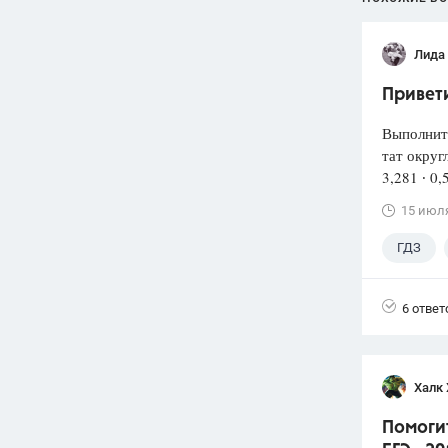
Лида
Привети
Выполнит
тат округ
3,281 ∙ 0,
15 июл
ГДЗ
6 ответ
Халк 
Помоги