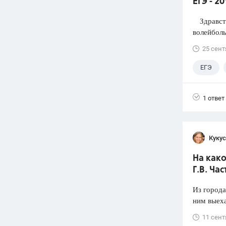
ЕГЭ - 2
Здравств
волейболь
25 сент
ЕГЭ
1 ответ
Кукус
На како
Г.В. Час
Из города
ним выеха
11 сент