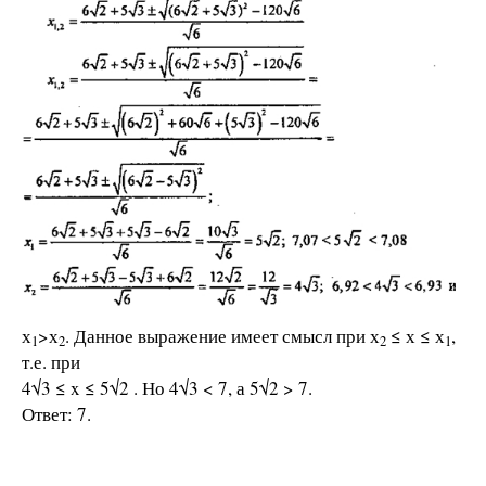
х
>х
. Данное выражение имеет смысл при х
≤ х ≤ х
,
1
2
2
1
т.е. при
4√3 ≤ x ≤ 5√2 . Но 4√3 < 7, а 5√2 > 7.
Ответ: 7.