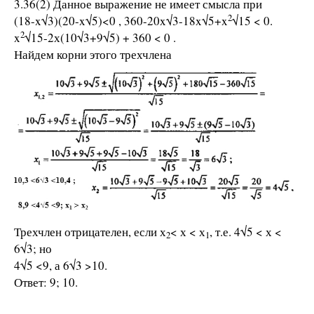
3.36(2) Данное выражение не имеет смысла при
2
(18-x√3)(20-x√5)<0 , 360-20x√3-18x√5+x
√15 < 0.
2
x
√15-2х(10√3+9√5) + 360 < 0 .
Найдем корни этого трехчлена
Трехчлен отрицателен, если х
< х < х
, т.е. 4√5 < х <
2
1
6√3; но
4√5 <9, а 6√3 >10.
Ответ: 9; 10.