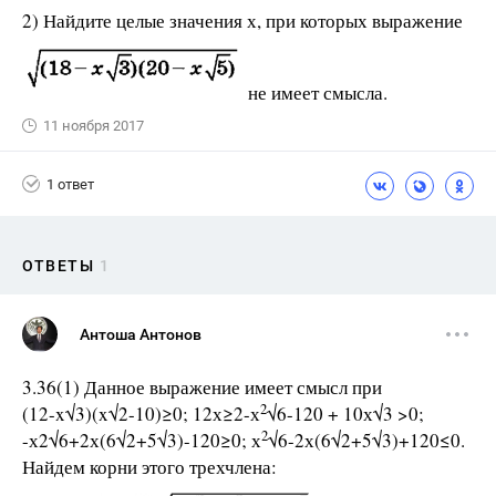
2) Найдите целые значения х, при которых выражение
не имеет смысла.
11 ноября 2017
1 ответ
ОТВЕТЫ
1
Антоша Антонов
3.36(1) Данное выражение имеет смысл при
2
(12-x√3)(x√2-10)≥0; 12х≥2-х
√6-120 + 10х√3 >0;
2
-х2√6+2х(6√2+5√3)-120≥0; х
√6-2х(6√2+5√3)+120≤0.
Найдем корни этого трехчлена: