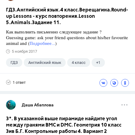
ГДЗ.Английский язык.4 класс.Верещагина.Round-
up Lessons - курс повторения.Lesson
5.Animals.Задание 11.
Как выполнить письменно следующее задание ?
Guessing game: ask your friend questions about his/her favourite
animal and (
Подробнее...
)
5 ноября 2017
ГДЗ
Английский язык
4 класс
+1
Верещагина И.Н.
1 ответ
Даша Абаплова
3*. В указанной выше пирамиде найдите угол
между гранями ВМС и DMC. Геометрия 10 класс
Зив Б.Г. Контрольные работы 4. Вариант 2