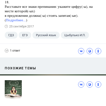
18.
Расставьте все знаки препинания: укажите цифру(-ы), на
месте которой(-ых)
в предложении должна(-ы) стоять запятая(-ые).
(
Подробнее...
)
25 сентября 2017
ГДЗ
ЕГЭ
Русский язык
Цыбулько И.П.
1 ответ
ПОХОЖИЕ ТЕМЫ