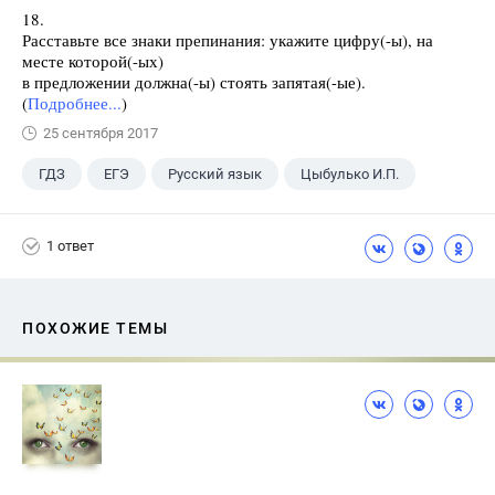
18.
Расставьте все знаки препинания: укажите цифру(-ы), на
месте которой(-ых)
в предложении должна(-ы) стоять запятая(-ые).
(
Подробнее...
)
25 сентября 2017
ГДЗ
ЕГЭ
Русский язык
Цыбулько И.П.
1 ответ
ПОХОЖИЕ ТЕМЫ